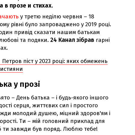
 в прозе и стихах.
ачають
у третю неділю червня – 18
му рівні було запроваджено у 2019 році.
 один привід сказати нашим батькам
 любові та подяки.
24 Канал зібрав
гарні
ах.
Петров піст у 2023 році: яких обмежень
ристияни
ька у прозі
ято – День батька – і будь-якого іншого
ості серця, життєвих сил і простого
вжди молодий душею, міцний здоров'ям і
орості.
Ти – мій головний приклад для
об ти завжди був поряд.
Люблю тебе!