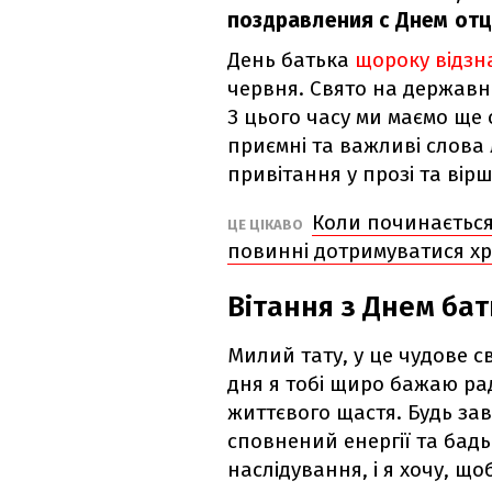
поздравления с Днем отца
День батька
щороку відзн
червня.
Свято на державно
З цього часу ми маємо ще
приємні та важливі слова
привітання у прозі та вірш
Коли починається 
ЦЕ ЦІКАВО
повинні дотримуватися х
Вітання з Днем бат
Милий тату, у це чудове св
дня я тобі щиро бажаю рад
життєвого щастя.
Будь за
сповнений енергії та бадь
наслідування, і я хочу, щ