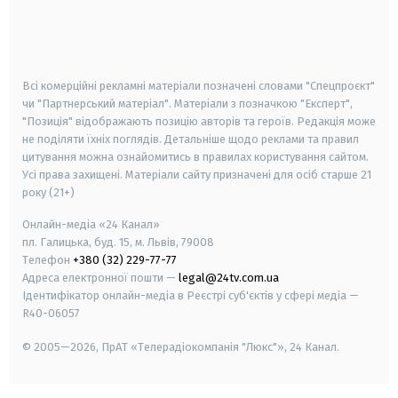
android
apple
smart tv
samsung smart tv
Всі комерційні рекламні матеріали позначені словами "Спецпроєкт"
чи "Партнерський матеріал". Матеріали з позначкою "Експерт",
"Позиція" відображають позицію авторів та героїв. Редакція може
не поділяти їхніх поглядів. Детальніше щодо реклами та правил
цитування можна ознайомитись в правилах користування сайтом.
Усі права захищені.
Матеріали сайту призначені для осіб старше
21
року (21+)
Онлайн-медіа «24 Канал»
пл. Галицька, буд. 15, м. Львів, 79008
Телефон
+380 (32) 229-77-77
Адреса електронної пошти —
legal@24tv.com.ua
Ідентифікатор онлайн-медіа в Реєстрі суб'єктів у сфері медіа —
R40-06057
© 2005—2026,
ПрАТ «Телерадіокомпанія "Люкс"», 24 Канал.