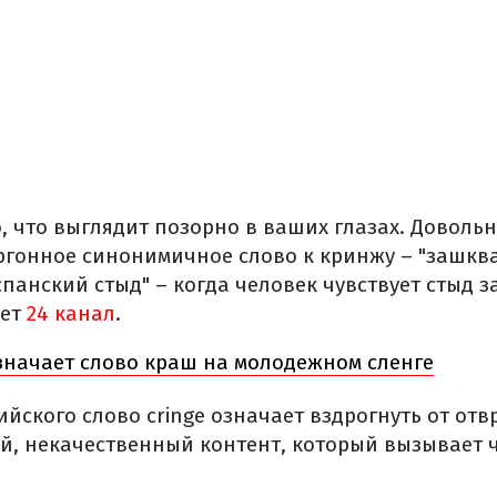
о, что выглядит позорно в ваших глазах. Доволь
ргонное синонимичное слово к кринжу – "зашква
панский стыд" – когда человек чувствует стыд з
шет
24 канал
.
значает слово краш на молодежном сленге
ийского слово cringe означает вздрогнуть от отв
ой, некачественный контент, который вызывает 