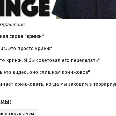
отвращения
ния слова "кринж"
рис. Это просто кринж"
то кринж. Я бы советовал его переделать"
ть это видео, оно слишком кринжовое"
инает кринжовать, когда мы заходим в террариу
емы:
ОВОСТИ КУЛЬТУРЫ