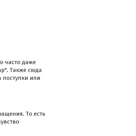
но часто даже
р". Также сюда
а поступки или
ращения. То есть
чувство