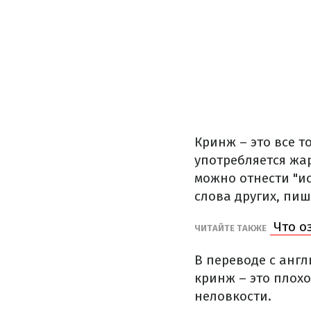
Кринж – это все т
употребляется жа
можно отнести "ис
слова других, пи
Что о
ЧИТАЙТЕ ТАКЖЕ
В переводе с англ
кринж – это плох
неловкости.