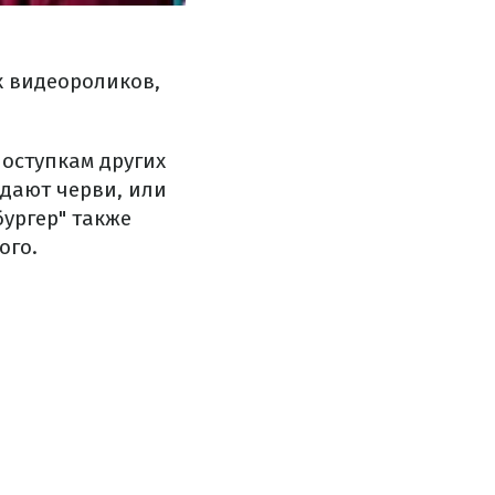
х видеороликов,
поступкам других
едают черви, или
бургер" также
ого.