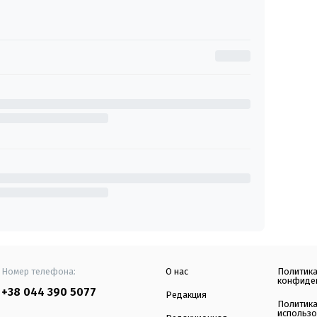
Номер телефона:
О нас
Политик
конфиде
+38 044 390 5077
Редакция
Политик
использ