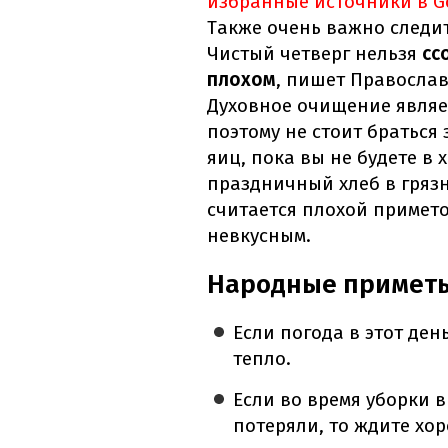
избранные источники в G
Также очень важно следит
Чистый четверг нельзя
сс
плохом
, пишет Правосла
Духовное очищение являе
поэтому не стоит браться
яиц, пока вы не будете в
праздничный хлеб в грязн
считается плохой примето
невкусным.
Народные приметы
Если погода в этот день
тепло.
Если во время уборки 
потеряли, то ждите хо