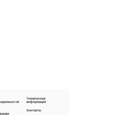
а
Техническая
нциальности
информация
а
Контакты
ования