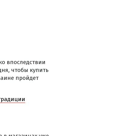
ко впоследствии
дня, чтобы купить
раине пройдет
 традиции
о в магазинах уже