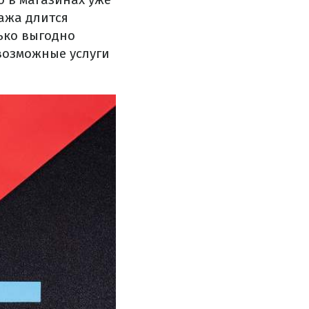
ажа длится
лько выгодно
евозможные услуги