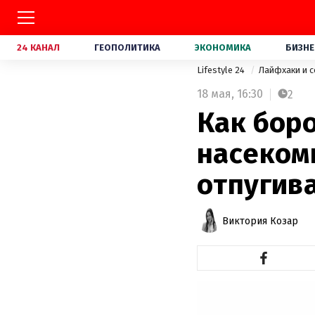
24 КАНАЛ
ГЕОПОЛИТИКА
ЭКОНОМИКА
БИЗНЕ
Lifestyle 24
Лайфхаки и 
18 мая,
16:30
2
Как боро
насеком
отпугив
Виктория Козар