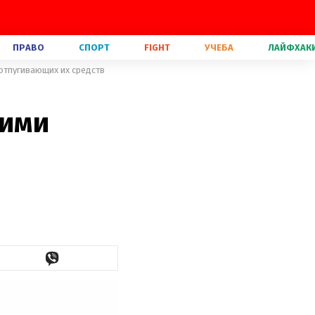
ПРАВО
СПОРТ
FIGHT
УЧЕБА
ЛАЙФХАК
отпугивающих их средств
гими