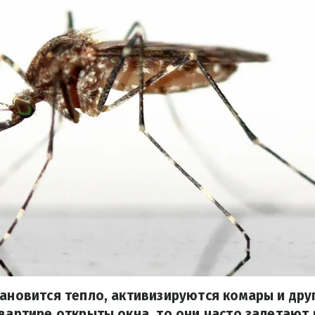
тановится тепло, активизируются комары и дру
квартире открыты окна, то они часто залетают 