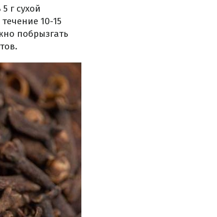
5 г сухой
 течение 10-15
жно побрызгать
тов.