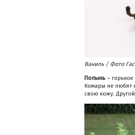
Ваниль / Фото Га
Полынь
– горькое
Комары не любят е
свою кожу. Друго