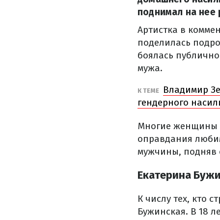
поднимал на нее 
Артистка в комме
поделилась подро
боялась публично
мужа.
Владимир Зе
К ТЕМЕ
гендерного насил
Многие женщины с
оправдания любим
мужчины, подняв 
Екатерина Бужи
К числу тех, кто 
Бужинская. В 18 