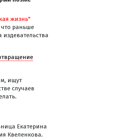
кая жизнь"
 что раньше
а издевательства
дотвращение
м, ищут
стве случаев
елать.
льница Екатерина
ия Квеленкова.