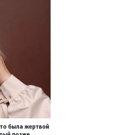
что была жертвой
орый позже