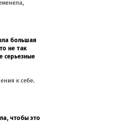
еменела,
была большая
то не так
ые серьезные
ения к себе.
ла, чтобы это