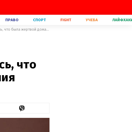
ПРАВО
СПОРТ
FIGHT
УЧЕБА
ЛАЙФХАК
Бил и заставлял делать аборт: Екатерина Бужинская призналась, что была жертвой домашнего насилия
ь, что
лия