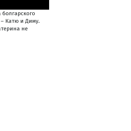
а болгарского
– Катю и Диму.
атерина не