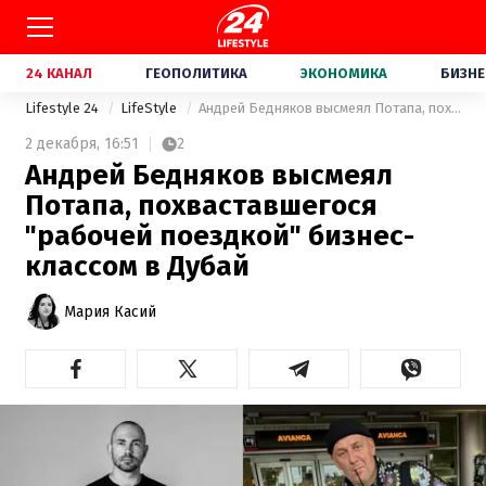
24 КАНАЛ
ГЕОПОЛИТИКА
ЭКОНОМИКА
БИЗНЕ
Lifestyle 24
LifeStyle
Андрей Бедняков высмеял Потапа, похваставшегося "рабочей поездкой" бизнес-классом в Дубай
2 декабря,
16:51
2
Андрей Бедняков высмеял
Потапа, похваставшегося
"рабочей поездкой" бизнес-
классом в Дубай
Мария Касий