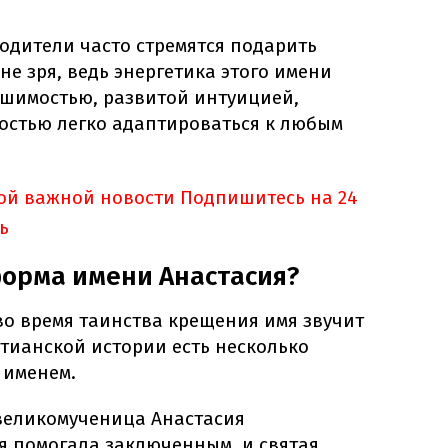
одители часто стремятся подарить
не зря, ведь энергетика этого имени
ушимостью, развитой интуицией,
остью легко адаптироваться к любым
ной важной новости
Подпишитесь на 24
ь
форма имени Анастасия?
во время таинства крещения имя звучит
стианской истории есть несколько
 именем.
 великомученица Анастасия
я помогала заключенным, и святая