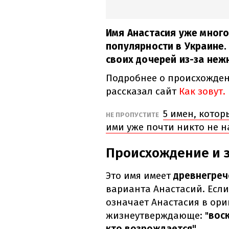
Имя Анастасия уже много
популярности в Украине.
своих дочерей из-за неж
Подробнее о происхожден
рассказал сайт
Как зовут.
5 имен, котор
НЕ ПРОПУСТИТЕ
ими уже почти никто не н
Происхождение и 
Это имя имеет
древнегреч
варианта Анастасий. Если 
означает Анастасия в ор
жизнеутверждающе: "
воск
кто возрождается".