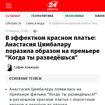
24 КАНАЛ
ГЕОПОЛИТИКА
ЭКОНОМИКА
БИЗНЕ
Lifestyle 24
Стиль и мода
В эффектном красном платье: Анастасия Цимбалару поразила образом на премьере "Когда ты разведёшься"
12 марта,
22:00
2
В эффектном красном платье:
Анастасия Цимбалару
поразила образом на премьере
"Когда ты разведёшься"
София Хомишин
ОСНОВНЫЕ ТЕЗИСЫ
Анастасия Цимбалару появилась на
премьере фильма "Когда ты разведёшься?"
в роскошном красном платье с корсетным
верхом и декором из перьев.