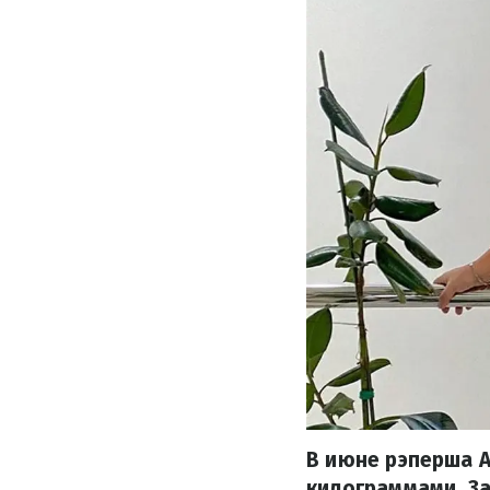
В июне рэперша A
килограммами. За