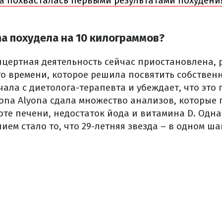
na похвасталась первыми результатами похудени
na похудела на 10 килограммов?
онцертная деятельность сейчас приостановлена,
о времени, которое решила посвятить собственн
ала с диетолога-терапевта и убеждает, что это
yona Alyona сдала множество анализов, которые
оте печени, недостаток йода и витамина D. Одн
ем стало то, что 29-летняя звезда – в одном ша