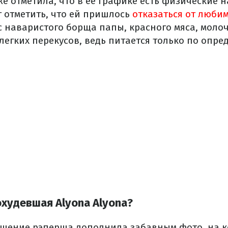
же отметила, что в ее графике есть физические н
т отметить, что ей пришлось
отказаться от люби
с наваристого борща папы, красного мяса, моло
легких перекусов, ведь питается только по опр
охудевшая Alyona Alyona?
щение рэперша дополнила забавным фото, на 