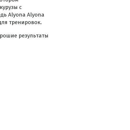
курузы с
дь Alyona Alyona
для тренировок.
орошие результаты