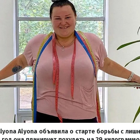
lyona Alyona объявила о старте борьбы с лиш
 год она планирует похудеть на 29 килограммо