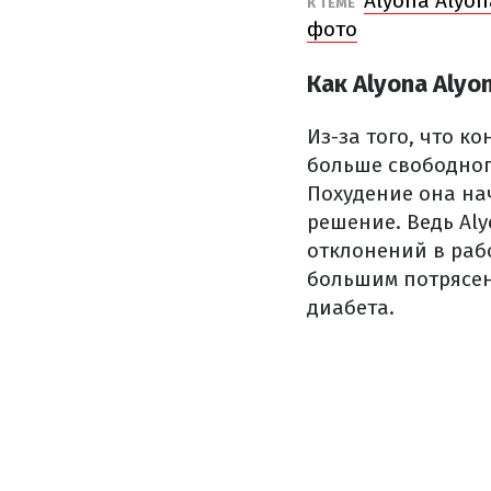
Alyona Alyo
К ТЕМЕ
фото
Как Alyona Alyo
Из-за того, что к
больше свободног
Похудение она нач
решение. Ведь Al
отклонений в раб
большим потрясени
диабета.