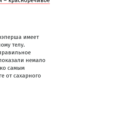
я – красноречивое
 рэперша имеет
ому телу.
 правильное
 показали немало
ако самым
ге от сахарного