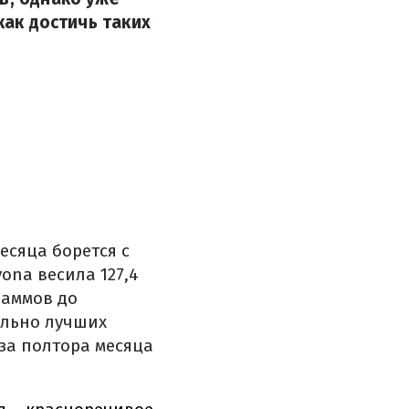
как достичь таких
есяца борется с
ona весила 127,4
раммов до
ельно лучших
 за полтора месяца