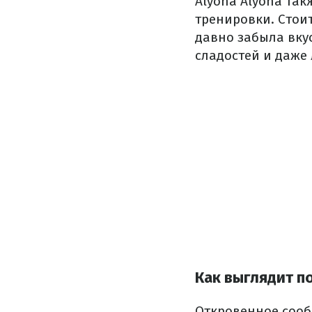
Alyona Alyona так
тренировки. Стои
давно забыла вку
сладостей и даже 
Как выглядит п
Откровенное сооб