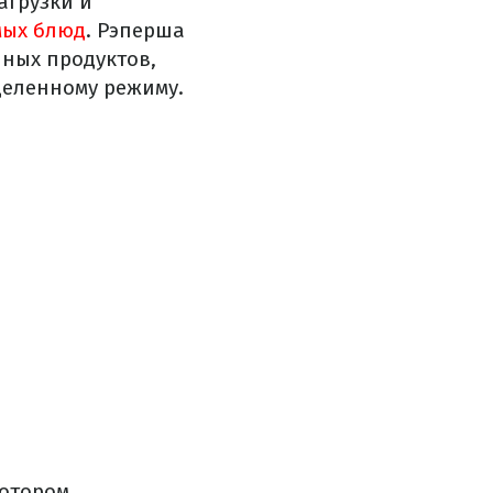
агрузки и
мых блюд
. Рэперша
чных продуктов,
еделенному режиму.
котором