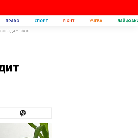
ПРАВО
СПОРТ
FIGHT
УЧЕБА
ЛАЙФХАК
ит звезда – фото
дит