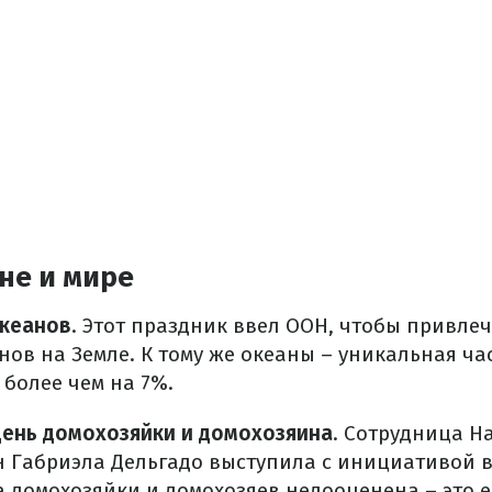
не и мире
океанов
. Этот праздник ввел ООН, чтобы привле
ов на Земле. К тому же океаны – уникальная ча
более чем на 7%.
ень домохозяйки и домохозяина
. Сотрудница Н
 Габриэла Дельгадо выступила с инициативой в
а домохозяйки и домохозяев недооценена – это 