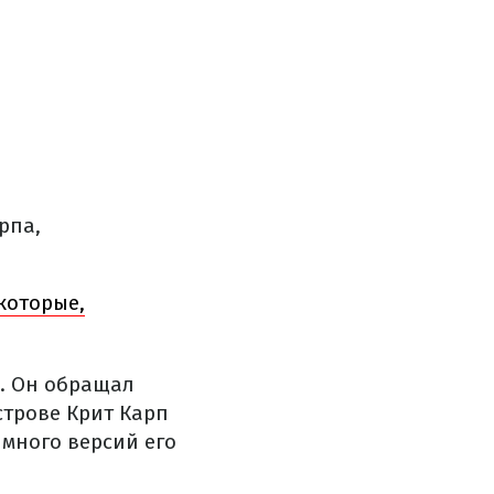
рпа,
которые,
. Он обращал
строве Крит Карп
 много версий его