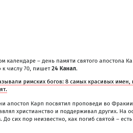
ом календаре – день памяти святого апостола Ка
к числу 70, пишет
24 Канал
.
азывали римских богов: 8 самых красивых имен, 
ят.
и апостол Карп посвятил проповеди во Фракии
авлял христианство и поддерживал других. На о
 До сих пор неизвестно, как погиб святой – есть