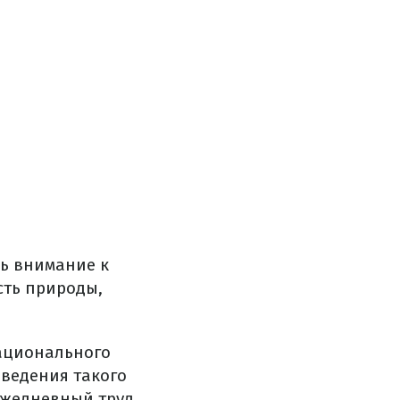
чь внимание к
сть природы,
ационального
ведения такого
ежедневный труд