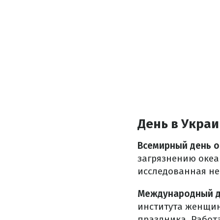
День в Украи
Всемирный день 
загрязнению океан
исследованная не 
Международный д
института женщин
праздника. Работ