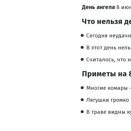
День ангела
8 июн
Что нельзя д
Сегодня неудачн
В этот день нел
Считалось, что н
Приметы на 
Многие комары –
Лягушки громко 
В траве видны к