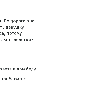
. По дороге она
ть девушку
сь, потому
т. Впоследствии
вете в дом беду.
ь проблемы с