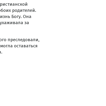
христианской
обоих родителей.
изнь Богу. Она
ухаживала за
ого преследовали,
могла оставаться
н.