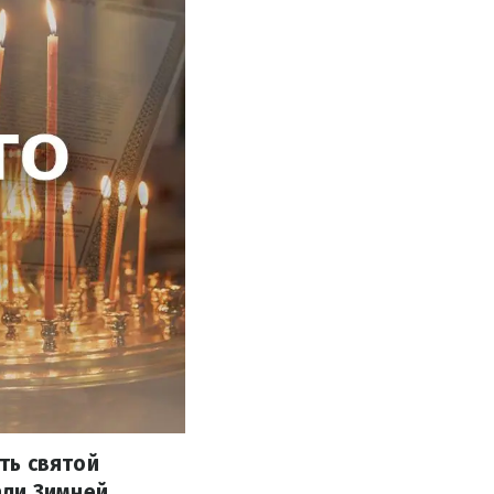
ть святой
ли Зимней,