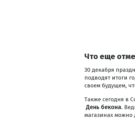
Что еще отм
30 декабря празд
подводят итоги г
своем будущем, ч
Также сегодня в 
День бекона
. Ве
магазинах можно 