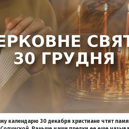
му календарю 30 декабря христиане чтят памя
Солунской. Раньше наши предки ее еще называ