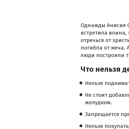
Однажды Анисия С
встретила воина,
отречься от христ
погибла от меча.
люди построили т
Что нельзя д
Нельзя поднимат
Не стоит добавл
желудком.
Запрещается пря
Нельзя покупать