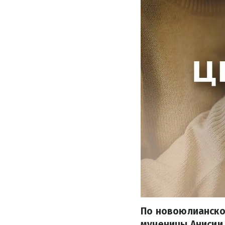
По новоюлианско
мученицы Анисии 