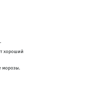
.
ет хороший
е морозы.