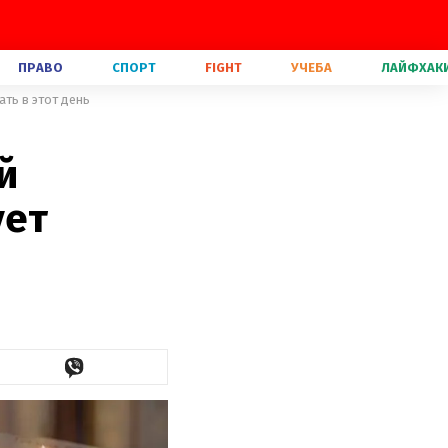
ПРАВО
СПОРТ
FIGHT
УЧЕБА
ЛАЙФХАК
ать в этот день
й
ует