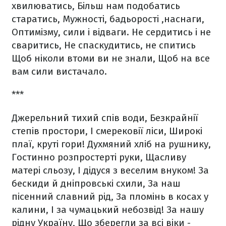
хвилюватись,
Більш нам подобатись
старатись,
Мужності, бадьорості ,наснаги,
Оптимізму, сили і відваги.
Не сердитись і не
сваритись,
Не спаскудитись, не спитись
Щоб ніколи втоми ви не знали,
Щоб на все
вам сили вистачало.
***
Джерельний тихий спів води,
Безкрайнії
степів простори,
І смерековії ліси,
Широкі
плаї, круті гори!
Духмяний хліб на рушнику,
Гостинно розпростерті руки,
Щасливу
матері сльозу,
І дідуся з веселим внуком!
За
бескиди й дніпровські схили,
За наш
пісенний славний рід,
За пломінь в косах у
калини,
І за чумацький небозвід!
За нашу
рідну Україну,
Що зберегли за всі віки -