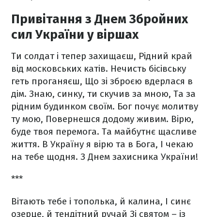
Привітання з Днем Збройних
сил України у віршах
Ти солдат і тепер захищаєш,
Рідний край
від московських катів.
Нечисть бісівську
геть проганяєш,
Що зі зброєю вдерлася в
дім.
Знаю, синку, ти скучив за мною,
Та за
рідним будинком своїм.
Бог почує молитву
ту мою,
Повернешся додому живим.
Вірю,
буде твоя перемога.
Та майбутнє щасливе
життя.
В Україну я вірю та в Бога,
І чекаю
на тебе щодня.
З Днем захисника України!
***
Вітають тебе і тополька, й калина,
І синє
озерце, й тендітний ручай
Зі святом – із