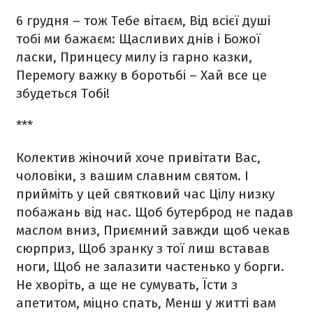
6 грудня – тож Тебе вітаєм,
Від всієї душі
тобі ми бажаєм:
Щасливих днів і Божої
ласки,
Принцесу милу із гарно казки,
Перемогу важку в боротьбі –
Хай все це
збудеться Тобі!
***
Колектив жіночий хоче привітати
Вас,
чоловіки, з вашим славним святом.
І
прийміть у цей святковий час
Цілу низку
побажань від нас.
Щоб бутерброд не падав
маслом вниз,
Приємний завжди щоб чекав
сюрприз,
Щоб зранку з тої лиш вставав
ноги,
Щоб не залазити частенько у борги.
Не хворіть, а ще не сумувать,
Їсти з
апетитом, міцно спать,
Менш у житті вам