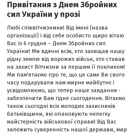
Привітання з Днем Збройних
сил України у прозі
Любі співвітчизники!
Від імені (назва
організації) і від себе особисто щиро вітаю
Вас із 6 грудня – Днем Збройних сил
України!
Ми вдячні всім, хто захищав нашу
рідну землю від ворожих військ, хто ставав
на захист Вітчизни за першим її покликом!
Ми пам'ятаємо про те, що це саме Ви свого
часу подарували нам мирне майбутнє і
усвідомлюємо, що тепер наше завдання -
забезпечити Вам гідне сьогодення.
Вітаємо
також сьогодні всіх молодих захисників
батьківщини, які опановують нелегку
майстерність військової справи! Від Вас
залежить суверенність нашої держави, мир