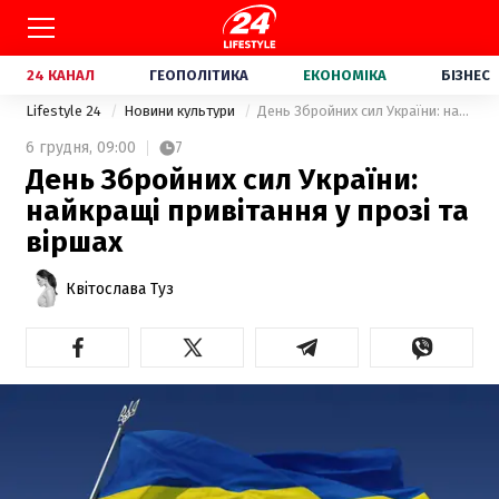
24 КАНАЛ
ГЕОПОЛІТИКА
ЕКОНОМІКА
БІЗНЕС
Lifestyle 24
Новини культури
День Збройних сил України: найкращі привітання у прозі та віршах
6 грудня,
09:00
7
День Збройних сил України:
найкращі привітання у прозі та
віршах
Квітослава Туз