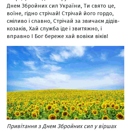
Днем Збройних сил України,
Ти свято це,
воїне, гідно стрічай!
Стрічай його гордо,
сміливо і славно,
Стрічай за звичаєм дідів-
козаків,
Хай служба іде і звитяжно, і
вправно
І Бог береже хай вовіки віків!
Привітання з Днем Збройних сил у віршах