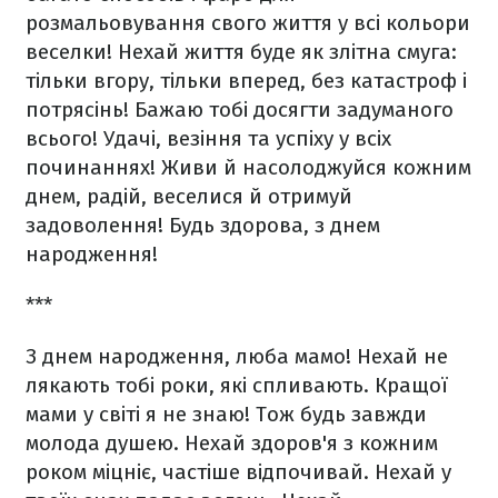
розмальовування свого життя у всі кольори
веселки! Нехай життя буде як злітна смуга:
тільки вгору, тільки вперед, без катастроф і
потрясінь! Бажаю тобі досягти задуманого
всього! Удачі, везіння та успіху у всіх
починаннях! Живи й насолоджуйся кожним
днем, радій, веселися й отримуй
задоволення! Будь здорова, з днем
народження!
***
З днем народження, люба мамо! Нехай не
лякають тобі роки, які спливають. Кращої
мами у світі я не знаю! Тож будь завжди
молода душею. Нехай здоров'я з кожним
роком міцніє, частіше відпочивай. Нехай у