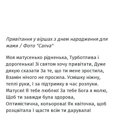
Привітання у віршах з днем народження для
мами / Фото "Canva"
Моя матусенько рідненька,
Турботлива і
дорогенька!
Зі святом хочу привітати,
Дуже
дякую сказати
За те, що ти мене зростила,
Взамін нічого не просила.
Усмішку ніжну,
теплі руки,
І за підтримку в час розлуки.
Матусю! Я тебе люблю!
За тебе Бога я молю,
Щоб ти завжди була здорова,
Оптимістична, кольорова!
Як квіточка, щоб
розцвітала
І щастя всім ти дарувала!