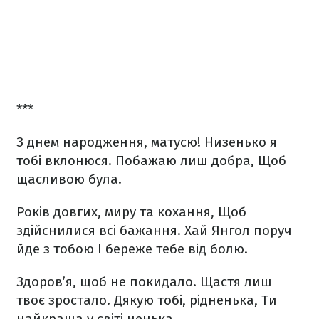
***
З днем народження, матусю!
Низенько я
тобі вклонюся.
Побажаю лиш добра,
Щоб
щасливою була.
Років довгих, миру та кохання,
Щоб
здійснилися всі бажання.
Хай Янгол поруч
йде з тобою
І береже тебе від болю.
Здоров’я, щоб не покидало.
Щастя лиш
твоє зростало.
Дякую тобі, рідненька,
Ти
найкраща у світі ненька.