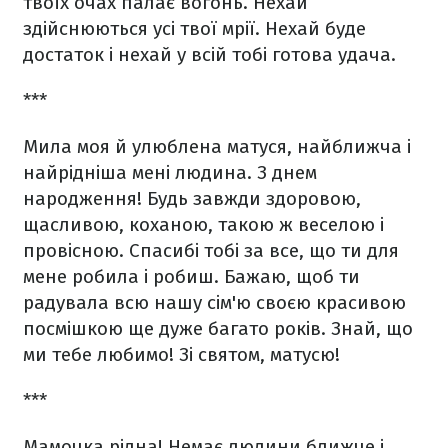
твоїх очах палає вогонь. Нехай
здійснюються усі твої мрії. Нехай буде
достаток і нехай у всій тобі готова удача.
***
Мила моя й улюблена матуся, найближча і
найрідніша мені людина. З днем
народження! Будь завжди здоровою,
щасливою, коханою, такою ж веселою і
провісною. Спасибі тобі за все, що ти для
мене робила і робиш. Бажаю, щоб ти
радувала всю нашу сім'ю своєю красивою
посмішкою ще дуже багато років. Знай, що
ми тебе любимо! Зі святом, матусю!
***
Мамочка рідна! Немає людини ближче і