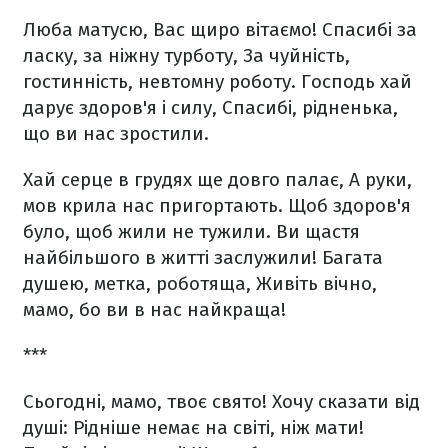
Люба матусю, Вас щиро вітаємо!
Спасибі за
ласку, за ніжну турботу,
За чуйність,
гостинність, невтомну роботу.
Господь хай
дарує здоров'я і силу,
Спасибі, рідненька,
що ви нас зростили.
Хай серце в грудях ще довго палає,
А руки,
мов крила нас пригортають.
Щоб здоров'я
було, щоб жили не тужили.
Ви щастя
найбільшого в житті заслужили!
Багата
душею, метка, роботяща,
Живіть вічно,
мамо, бо ви в нас найкраща!
***
Сьогодні, мамо, твоє свято!
Хочу сказати від
душі:
Рідніше немає на світі, ніж мати!