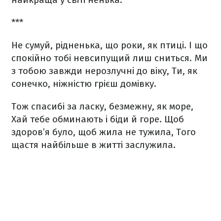
***
Не сумуй, рідненька, що роки, як птиці.
І що
спокійно тобі невсипущий лиш сниться.
Ми
з тобою завжди нерозлучні до віку,
Ти, як
сонечко, ніжністю грієш домівку.
Тож спасибі за ласку, безмежну, як море,
Хай тебе обминають і біди й горе.
Щоб
здоров’я було, щоб жила не тужила,
Того
щастя найбільше в житті заслужила.