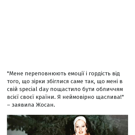
"Мене переповнюють емоції і гордість від
того, що зірки збіглися саме так, що мені в
свій special day пощастило бути обличчям
всієї своєї країни. Я неймовірно щаслива!"
– заявила Жосан.