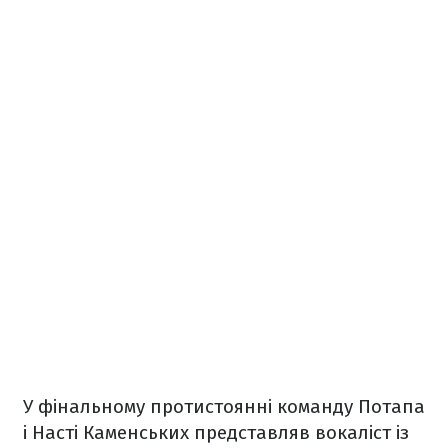
У фінальному протистоянні команду Потапа
і Насті Каменських представляв вокаліст із