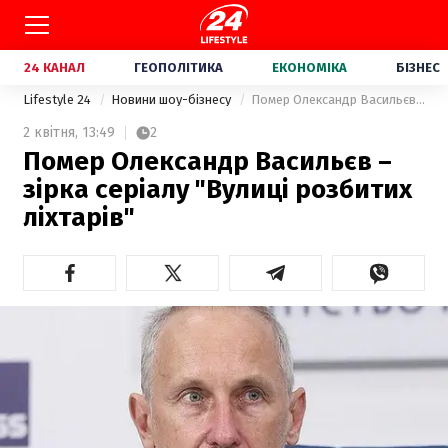
24 КАНАЛ
ГЕОПОЛІТИКА
ЕКОНОМІКА
БІЗНЕС
Lifestyle 24
Новини шоу-бізнесу
Помер Олександр Васильєв – зірка серіалу "Вулиці розбитих ліхтарів"
2 квітня,
13:49
2
Помер Олександр Васильєв –
зірка серіалу "Вулиці розбитих
ліхтарів"