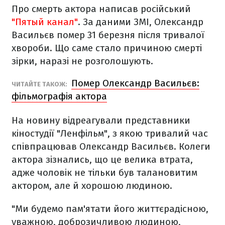
Про смерть актора написав російський
"Пятый канал"
. За даними ЗМІ, Олександр
Васильєв помер 31 березня після тривалої
хвороби. Що саме стало причиною смерті
зірки, наразі не розголошують.
Помер Олександр Васильєв:
ЧИТАЙТЕ ТАКОЖ:
фільмографія актора
На новину відреагували представники
кіностудії "Ленфільм", з якою тривалий час
співпрацював Олександр Васильєв. Колеги
актора зізнались, що це велика втрата,
адже чоловік не тільки був талановитим
актором, але й хорошою людиною.
"Ми будемо пам'ятати його життєрадісною,
уважною, доброзичливою людиною,