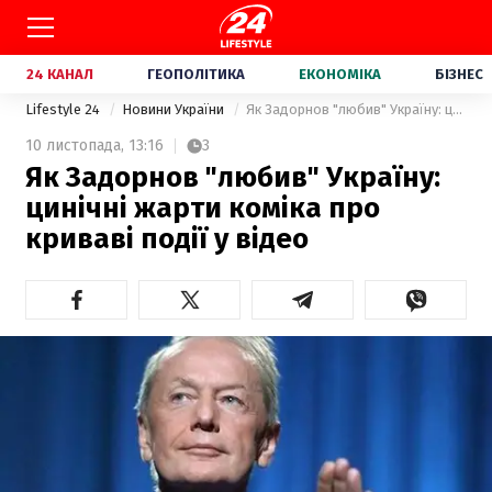
24 КАНАЛ
ГЕОПОЛІТИКА
ЕКОНОМІКА
БІЗНЕС
Lifestyle 24
Новини України
Як Задорнов "любив" Україну: цинічні жарти коміка про криваві події у відео
10 листопада,
13:16
3
Як Задорнов "любив" Україну:
цинічні жарти коміка про
криваві події у відео