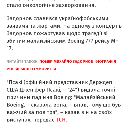
стало онкологічне захворювання.
Задорнов славився українофобськими
заявами та жартами. На одному з концертів
Задорнов пожартував щодо трагедії зі
збитим малайзійським Boeing 777 рейсу МН
17.
ЧИТАЙТЕ ТАКОЖ:
ПОМЕР МИХАЙЛО ЗАДОРНОВ: БІОГРАФІЯ
РОСІЙСЬКОГО ГУМОРИСТА
"Псакі (офіційний представник Держдеп
США Дженіфер Псакі, – "24") видала точні
причини падіння Boeing: "Малайзійський
Boeing, – сказала вона, – впав, тому що був
важчий за повітря", – казав він на своїх
виступах, передає
ТСН.