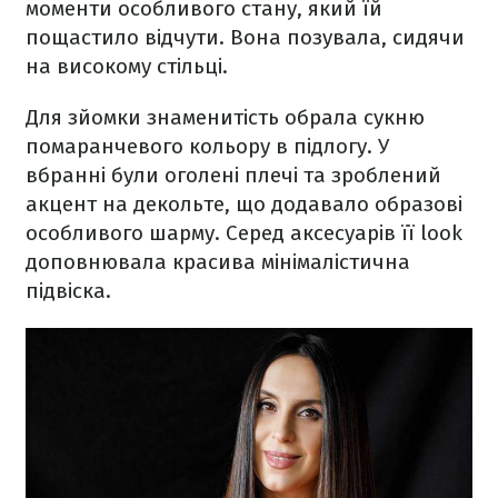
моменти особливого стану, який їй
пощастило відчути. Вона позувала, сидячи
на високому стільці.
Для зйомки знаменитість обрала сукню
помаранчевого кольору в підлогу. У
вбранні були оголені плечі та зроблений
акцент на декольте, що додавало образові
особливого шарму. Серед аксесуарів її look
доповнювала красива мінімалістична
підвіска.