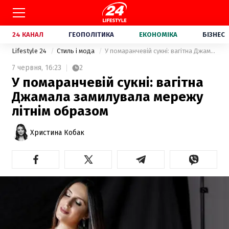
24 КАНАЛ
ГЕОПОЛІТИКА
ЕКОНОМІКА
БІЗНЕС
Lifestyle 24
Стиль і мода
У помаранчевій сукні: вагітна Джамала замилувала мережу літнім образом
7 червня,
16:23
2
У помаранчевій сукні: вагітна
Джамала замилувала мережу
літнім образом
Христина Кобак