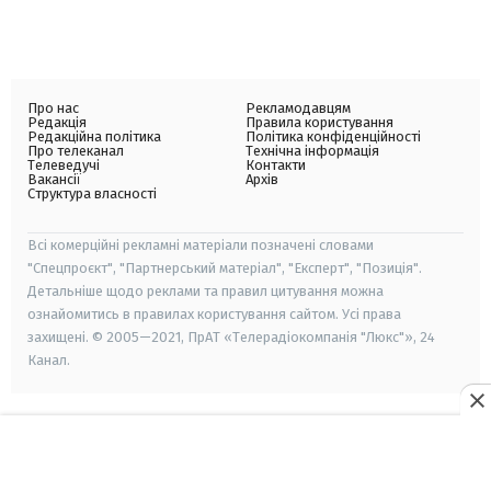
Про нас
Рекламодавцям
Редакція
Правила користування
Редакційна політика
Політика конфіденційності
Про телеканал
Технічна інформація
Телеведучі
Контакти
Вакансії
Архів
Структура власності
Всі комерційні рекламні матеріали позначені словами
"Спецпроєкт", "Партнерський матеріал", "Експерт", "Позиція".
Детальніше щодо реклами та правил цитування можна
ознайомитись в правилах користування сайтом. Усі права
захищені. © 2005—2021, ПрАТ «Телерадіокомпанія "Люкс"», 24
Канал.