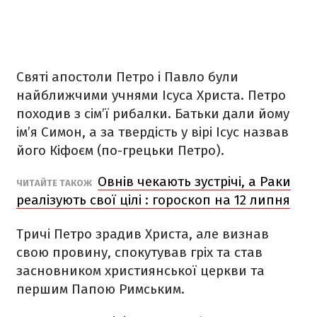
Святі апостоли Петро і Павло були
найближчими учнями Ісуса Христа. Петро
походив з сім’ї рибалки. Батьки дали йому
ім’я Симон, а за твердість у вірі Ісус назвав
його Кіфоєм (по-грецьки Петро).
Овнів чекають зустрічі, а Раки
ЧИТАЙТЕ ТАКОЖ
реалізують свої цілі : гороскоп на 12 липня
Тричі Петро зрадив Христа, але визнав
свою провину, спокутував гріх та став
засновником християнської церкви та
першим Папою Римським.