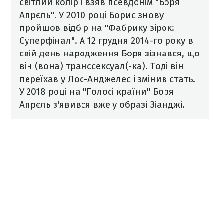
світлий колір і взяв псевдонім "Боря
Апрєль". У 2010 році Борис знову
пройшов відбір на "Фабрику зірок:
Суперфінал". А 12 грудня 2014-го року в
свій день народження Боря зізнався, що
він (вона) транссексуал(-ка). Тоді він
переїхав у Лос-Анджелес і змінив стать.
У 2018 році на "Голосі країни" Боря
Апрєль з'явився вже у образі Зіанджі.