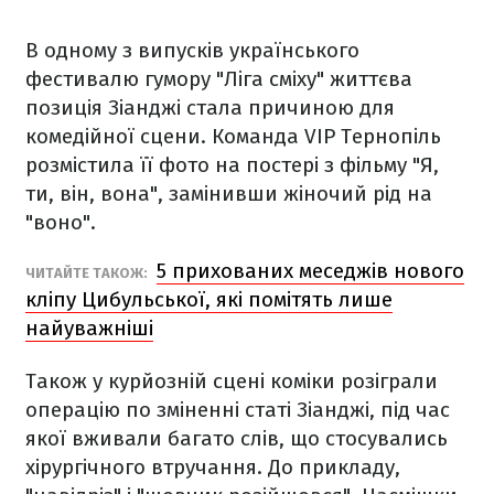
В одному з випусків українського
фестивалю гумору "Ліга сміху" життєва
позиція Зіанджі стала причиною для
комедійної сцени. Команда VIP Тернопіль
розмістила її фото на постері з фільму "Я,
ти, він, вона", замінивши жіночий рід на
"воно".
5 прихованих меседжів нового
ЧИТАЙТЕ ТАКОЖ:
кліпу Цибульської, які помітять лише
найуважніші
Також у курйозній сцені коміки розіграли
операцію по зміненні статі Зіанджі, під час
якої вживали багато слів, що стосувались
хірургічного втручання. До прикладу,