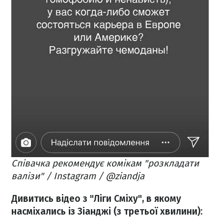
Співачка рекомендує комікам "розкладати
валізи" / Instagram / @ziandja
Дивитись відео з "Ліги Сміху", в якому
насміхались із Зіанджі (з третьої хвилини):