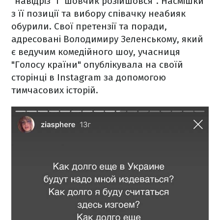
"навідріз" і "шовчик розійшовся". Насмішки
з її позиції та вибору співачку неабияк
обурили. Свої претензії та поради,
адресовані Володимиру Зеленському, який
є ведучим комедійного шоу, учасниця
"Голосу країни" опублікувала на своїй
сторінці в Instagram за допомогою
тимчасових історій.