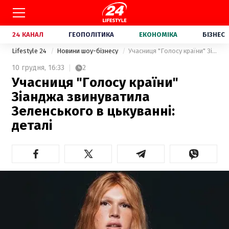
24 КАНАЛ
ГЕОПОЛІТИКА
ЕКОНОМІКА
БІЗНЕС
Lifestyle 24
Новини шоу-бізнесу
Учасниця "Голосу країни" Зіанджа звинуватила Зеленського в цькуванні: деталі
10 грудня,
16:33
2
Учасниця "Голосу країни"
Зіанджа звинуватила
Зеленського в цькуванні:
деталі