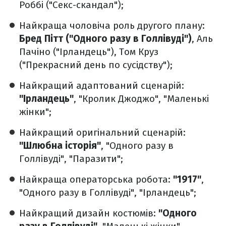
Роббі ("Секс-скандал");
Найкраща чоловіча роль другого плану:
Бред Пітт ("Одного разу в Голлівуді")
, Аль
Пачіно ("Ірландець"), Том Круз
("Прекрасний день по сусідству");
Найкращий адаптований сценарій:
"Ірландець"
, "Кролик Джоджо", "Маленькі
жінки";
Найкращий оригінальний сценарій:
"Шлюбна історія"
, "Одного разу в
Голлівуді", "Паразити";
Найкраща операторська робота:
"1917"
,
"Одного разу в Голлівуді", "Ірландець";
Найкращий дизайн костюмів:
"Одного