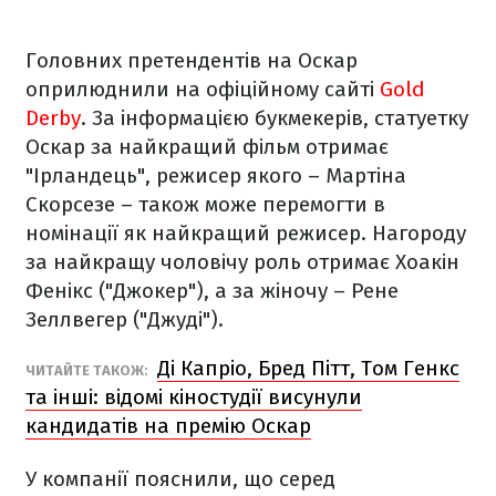
Головних претендентів на Оскар
оприлюднили на офіційному сайті
Gold
Derby
. За інформацією букмекерів, статуетку
Оскар за найкращий фільм отримає
"Ірландець", режисер якого – Мартіна
Скорсезе – також може перемогти в
номінації як найкращий режисер. Нагороду
за найкращу чоловічу роль отримає Хоакін
Фенікс ("Джокер"), а за жіночу – Рене
Зеллвегер ("Джуді").
Ді Капріо, Бред Пітт, Том Генкс
ЧИТАЙТЕ ТАКОЖ:
та інші: відомі кіностудії висунули
кандидатів на премію Оскар
У компанії пояснили, що серед