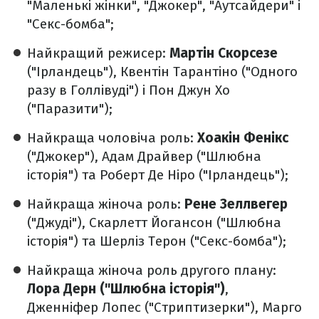
"Маленькі жінки", "Джокер", "Аутсайдери" і
"Секс-бомба";
Найкращий режисер:
Мартін
Скорсезе
("Ірландець"), Квентін Тарантіно ("Одного
разу в Голлівуді") і Пон Джун Хо
("Паразити");
Найкраща чоловіча роль:
Хоакін Фенікс
("Джокер"), Адам Драйвер ("Шлюбна
історія") та Роберт Де Ніро ("Ірландець");
Найкраща жіноча роль:
Рене Зеллвегер
("Джуді"), Скарлетт Йогансон ("Шлюбна
історія") та Шерліз Терон ("Секс-бомба");
Найкраща жіноча роль другого плану:
Лора Дерн ("Шлюбна історія")
,
Дженніфер Лопес ("Стриптизерки"), Марго