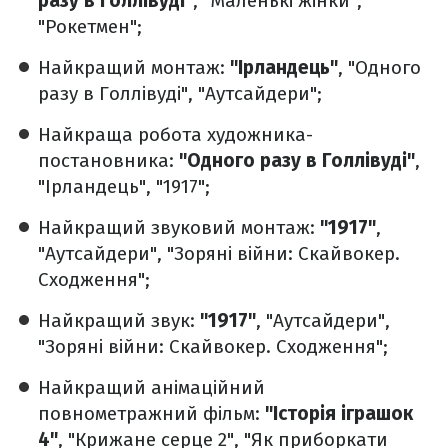
разу в Голлівуді"
, "Маленькі жінки",
"Рокетмен";
Найкращий монтаж:
"Ірландець"
, "Одного
разу в Голлівуді", "Аутсайдери";
Найкраща робота художника-
постановника:
"Одного разу в Голлівуді"
,
"Ірландець", "1917";
Найкращий звуковий монтаж:
"1917"
,
"Аутсайдери", "Зоряні війни: Скайвокер.
Сходження";
Найкращий звук:
"1917"
, "Аутсайдери",
"Зоряні війни: Скайвокер. Сходження";
Найкращий анімаційний
повнометражний фільм:
"Історія іграшок
4"
, "Крижане серце 2", "Як приборкати