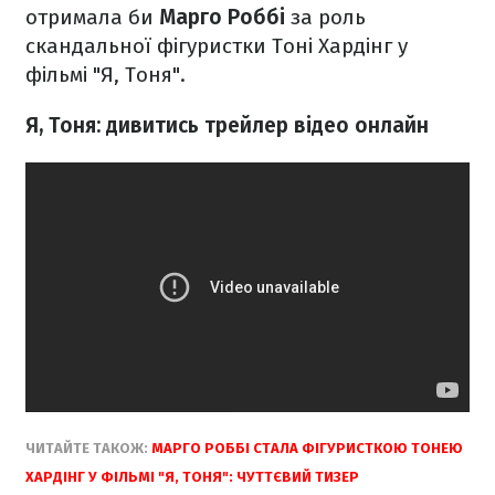
отримала би
Марго Роббі
за роль
скандальної фігуристки Тоні Хардінг у
фільмі "Я, Тоня".
Я, Тоня: дивитись трейлер відео онлайн
ЧИТАЙТЕ ТАКОЖ:
МАРГО РОББІ СТАЛА ФІГУРИСТКОЮ ТОНЕЮ
ХАРДІНГ У ФІЛЬМІ "Я, ТОНЯ": ЧУТТЄВИЙ ТИЗЕР