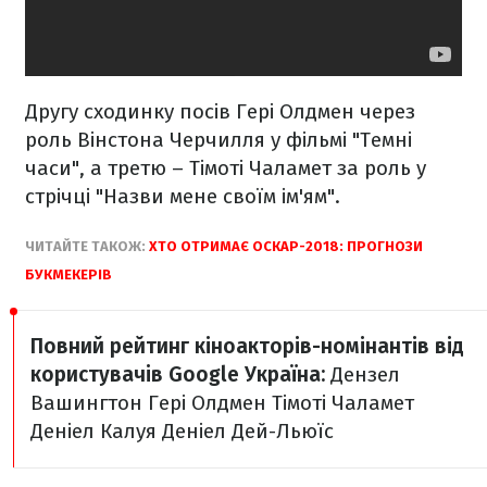
Другу сходинку посів Гері Олдмен через
роль Вінстона Черчилля у фільмі "Темні
часи", а третю – Тімоті Чаламет за роль у
стрічці "Назви мене своїм ім'ям".
ЧИТАЙТЕ ТАКОЖ:
ХТО ОТРИМАЄ ОСКАР-2018: ПРОГНОЗИ
БУКМЕКЕРІВ
Повний рейтинг кіноакторів-номінантів від
користувачів Google Україна:
Дензел
Вашингтон
Гері Олдмен
Тімоті Чаламет
Деніел Калуя
Деніел Дей-Льюїс