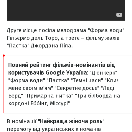
Друге місце посіла мелодрама "Форма води"
Гільєрмо дель Торо, а третє – фільму жахів
"Пастка" Джордана Піла.
Повний рейтинг фільмів-номінантів від
користувачів Google Україна:
"Дюнкерк"
"Форма води"
"Пастка"
"Темні часи"
"Клич
мене своїм ім'ям"
"Секретне досьє"
"Леді
Берд"
"Примарна нитка"
"Три білборда на
кордоні Еббінг, Міссурі"
В номінації "
Найкраща жіноча роль
"
перемогу від українських кіноманів