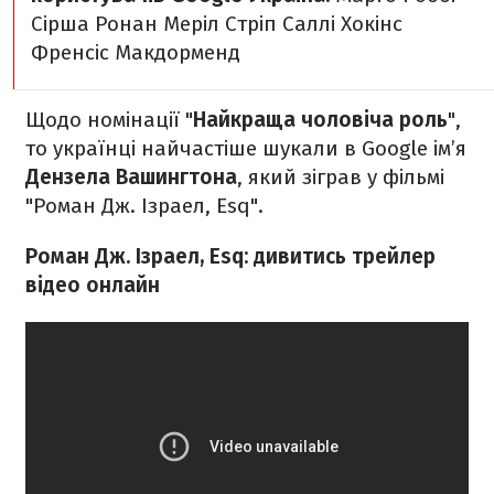
Сірша Ронан
Меріл Стріп
Саллі Хокінс
Френсіс Макдорменд
Щодо номінації "
Найкраща чоловіча роль
",
то українці найчастіше шукали в Google ім’я
Дензела Вашингтона
, який зіграв у фільмі
"Роман Дж. Ізраел, Esq".
Роман Дж. Ізраел, Esq: дивитись трейлер
відео онлайн