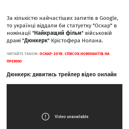
За кількістю найчастіших запитів в Google,
то українці віддали би статуетку "Оскар" в
номінації "
Найкращий фільм
" військовій
драмі "
Дюнкерк
" Крістофера Нолана.
ЧИТАЙТЕ ТАКОЖ:
ОСКАР-2018: СПИСОК НОМІНАНТІВ НА
ПРЕМІЮ
Дюнкерк: дивитись трейлер відео онлайн