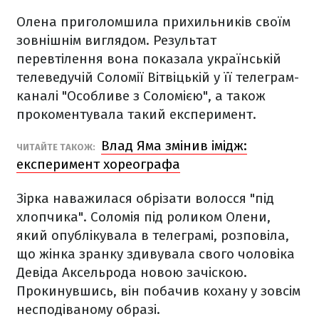
Олена приголомшила прихильників своїм
зовнішнім виглядом. Результат
перевтілення вона показала українській
телеведучій Соломії Вітвіцькій у її телеграм-
каналі "Особливе з Соломією", а також
прокоментувала такий експеримент.
Влад Яма змінив імідж:
ЧИТАЙТЕ ТАКОЖ:
експеримент хореографа
Зірка наважилася обрізати волосся "під
хлопчика". Соломія під роликом Олени,
який опублікувала в телеграмі, розповіла,
що жінка зранку здивувала свого чоловіка
Девіда Аксельрода новою зачіскою.
Прокинувшись, він побачив кохану у зовсім
несподіваному образі.