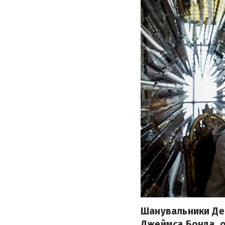
Шанувальники Ден
Джеймса Бонда, о