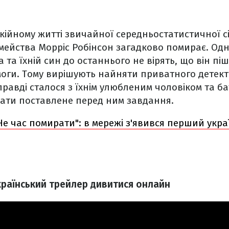
окійному житті звичайної середньостатистичної сі
сімейства Морріс Робінсон загадково помирає. О
 та їхній син до останнього не вірять, що він пі
моги. Тому вирішують найняти приватного детект
правді сталося з їхнім улюбленим чоловіком та ба
нати поставлене перед ним завдання.
 Не час помирати": в мережі з'явився перший укр
країнський трейлер дивитися онлайн