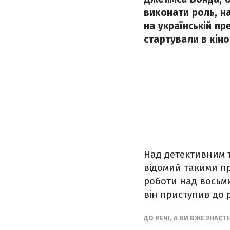
виконати роль, н
на українській пр
стартували в кіно
Над детективним 
відомий такими пр
роботи над восьми
він приступив до 
ДО РЕЧІ, А ВИ ВЖЕ ЗНАЄТ