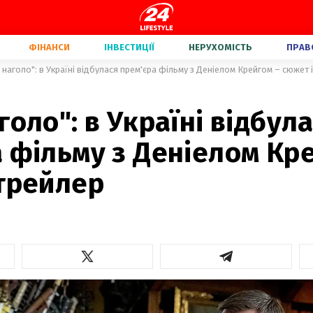
ФІНАНСИ
ІНВЕСТИЦІЇ
НЕРУХОМІСТЬ
ПРАВ
 наголо": в Україні відбулася прем'єра фільму з Деніелом Крейгом – сюжет 
голо": в Україні відбул
 фільму з Деніелом Кр
 трейлер