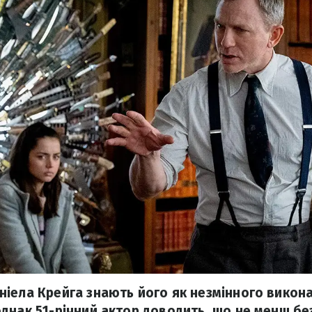
іела Крейга знають його як незмінного викона
днак 51-річний актор доводить, що не менш б