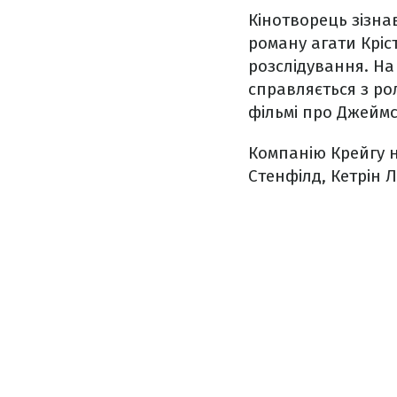
Кінотворець зізна
роману агати Кріст
розслідування. На
справляється з ро
фільмі про Джеймс
Компанію Крейгу н
Стенфілд, Кетрін 