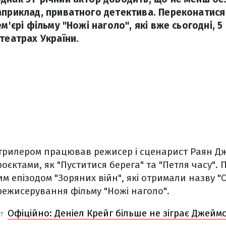
априклад, приватного детектива. Переконатис
ем'єрі фільму "Ножі наголо", які вже сьогодні, 5
театрах України.
трилером працював режисер і сценарист Раян Д
оєктами, як "Пуститися берега" та "Петля часу".
м епізодом "Зоряних війн", які отримали назву "О
режисерування фільму "Ножі наголо".
Офіційно: Деніел Крейг більше не зіграє Джейм
Е?