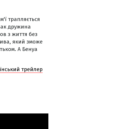
м'ї трапляється
днак дружина
шов з життя без
ива, який зможе
тьком. А Бенуа
аїнський трейлер