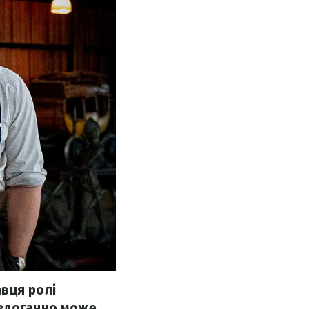
вця ролі
ездоганно може