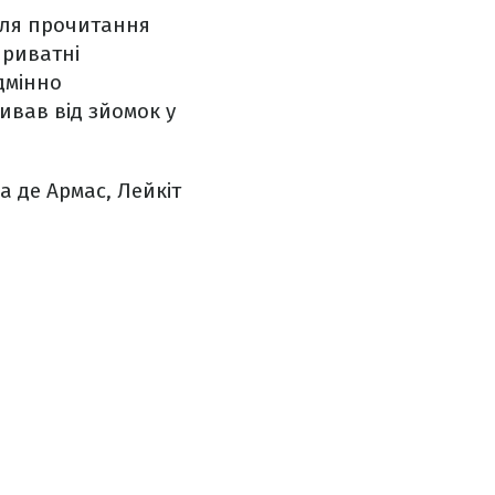
ісля прочитання
приватні
дмінно
ивав від зйомок у
а де Армас, Лейкіт