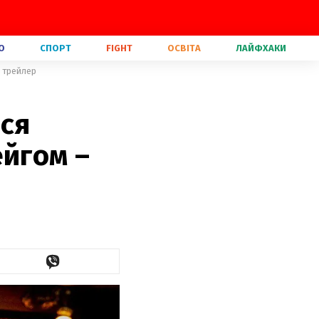
О
СПОРТ
FIGHT
ОСВІТА
ЛАЙФХАКИ
і трейлер
ася
ейгом –