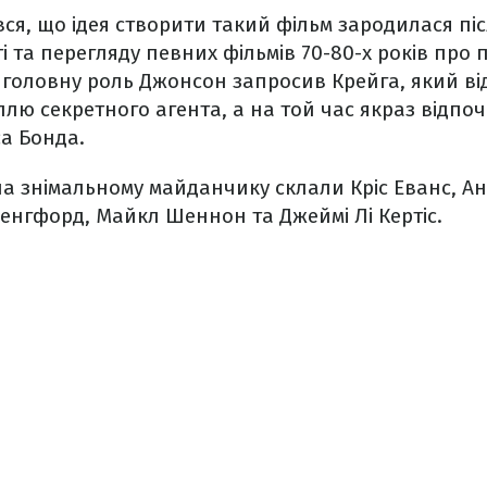
вся, що ідея створити такий фільм зародилася п
і та перегляду певних фільмів 70-80-х років про 
 головну роль Джонсон запросив Крейга, який ві
ллю секретного агента, а на той час якраз відпоч
а Бонда.
а знімальному майданчику склали Кріс Еванс, Ан
Ленгфорд, Майкл Шеннон та Джеймі Лі Кертіс.