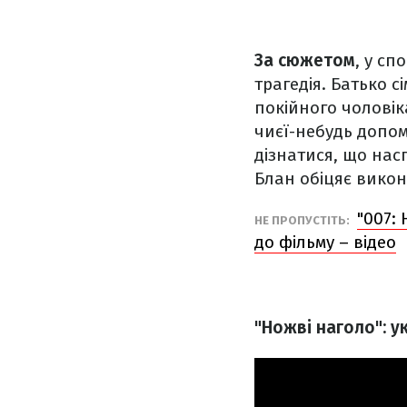
За сюжетом
, у сп
трагедія. Батько 
покійного чоловіка
чиєї-небудь допо
дізнатися, що нас
Блан обіцяє вико
"007:
НЕ ПРОПУСТІТЬ:
до фільму – відео
"Ножві наголо": у