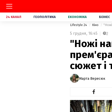
24 КАНАЛ
ГЕОПОЛІТИКА
ЕКОНОМІКА
БІЗНЕС
Lifestyle 24
Кіно
"Ножі
5 грудня,
16:45
2
"Ножі на
прем'єра
сюжет і
Марта Вересюк