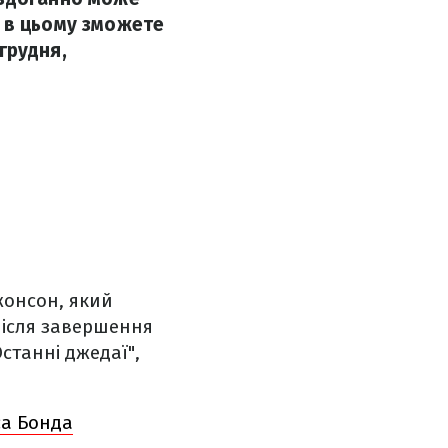
я в цьому зможете
 грудня,
жонсон, який
 Після завершення
станні джедаї",
са Бонда