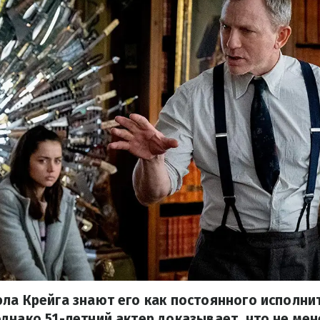
ла Крейга знают его как постоянного исполни
днако 51-летний актер доказывает, что не ме