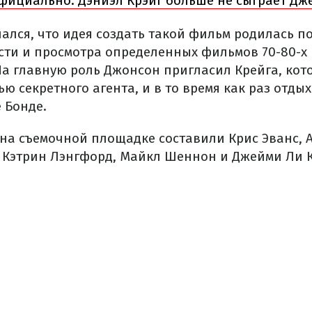
фициально: Дэниэл Крэйг больше не сыграет Дж
ался, что идея создать такой фильм родилась п
сти и просмотра определенных фильмов 70-80-х 
На главную роль Джонсон пригласил Крейга, ко
ью секретного агента, и в то время как раз отдых
 Бонде.
на съемочной площадке составили Крис Эванс, А
 Кэтрин Лэнгфорд, Майкл Шеннон и Джейми Ли К