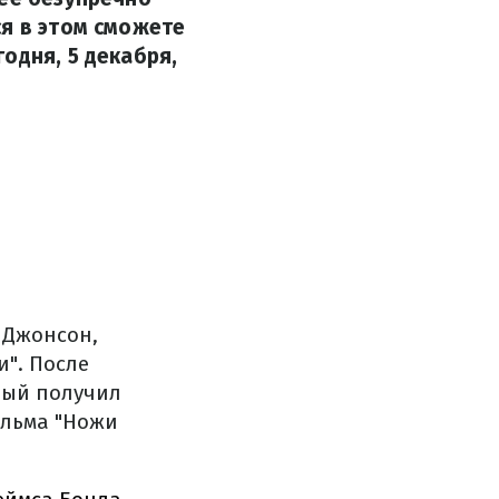
ся в этом сможете
одня, 5 декабря,
 Джонсон,
и". После
рый получил
ильма "Ножи