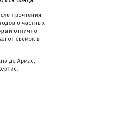
еймса Бонда
осле прочтения
годов о частных
торый отлично
ал от съемок в
на де Армас,
ертис.