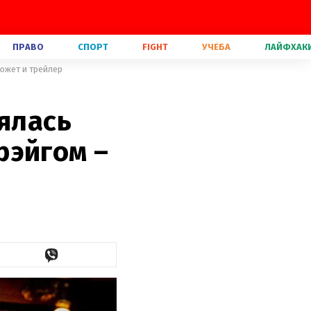
ПРАВО
СПОРТ
FIGHT
УЧЕБА
ЛАЙФХАК
южет и трейлер
оялась
рэйгом –