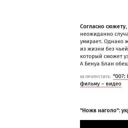
Согласно сюжету
неожиданно случа
умирает. Однако ж
из жизни без чье
который сможет у
А Бенуа Блан обе
"007:
НЕ ПРОПУСТИТЕ:
фильму – видео
"Ножв наголо": у