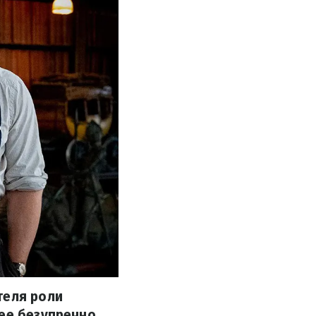
теля роли
нее безупречно