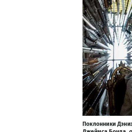
Поклонники Дэниэ
Джеймса Бонда, о