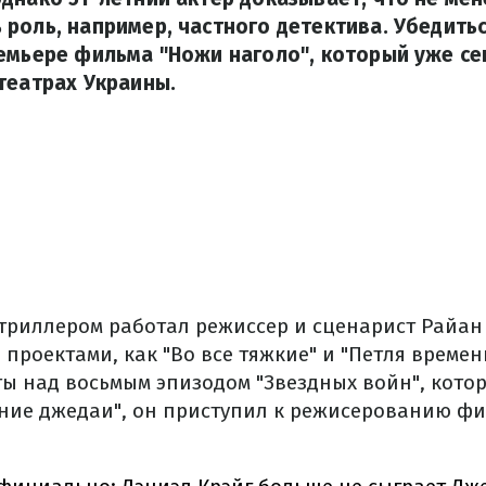
роль, например, частного детектива. Убедить
емьере фильма "Ножи наголо", который уже сег
театрах Украины.
триллером работал режиссер и сценарист Райан
проектами, как "Во все тяжкие" и "Петля времен
ы над восьмым эпизодом "Звездных войн", кото
ние джедаи", он приступил к режисерованию ф