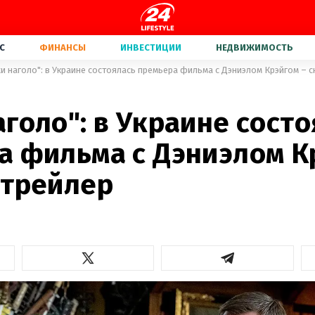
С
ФИНАНСЫ
ИНВЕСТИЦИИ
НЕДВИЖИМОСТЬ
и наголо": в Украине состоялась премьера фильма с Дэниэлом Крэйгом – с
голо": в Украине сост
а фильма с Дэниэлом К
 трейлер