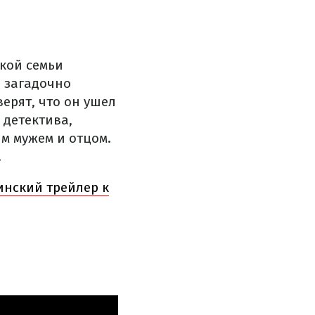
кой семьи
н загадочно
ерят, что он ушел
 детектива,
м мужем и отцом.
.
аинский трейлер к