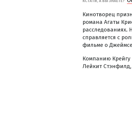
О
КСТАТИ, А ВЫ ЗНАЕТЕ?
Кинотворец призн
романа Агаты Кри
расследованиях. 
справляется с рол
фильме о Джеймсе
Компанию Крейгу 
Лейкит Стэнфилд,