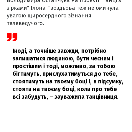
Володимира Остапчука на проєкті "Танці з
зірками" Ілона Гвоздьова теж не оминула
увагою щиросердного зізнання
телеведучого.
Іноді, а точніше завжди, потрібно
залишатися людиною, бути чесним і
простішим і тоді, можливо, за тобою
бігтимуть, прислухатимуться до тебе,
стоятимуть на твоєму боці і, в підсумку,
стояти на твоєму боці, коли про тебе
всі забудуть,
– зауважила танцівниця.