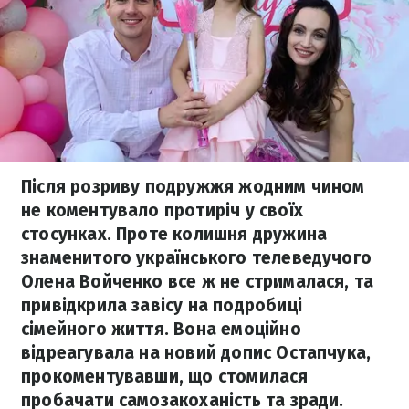
Після розриву подружжя жодним чином
не коментувало протиріч у своїх
стосунках. Проте колишня дружина
знаменитого українського телеведучого
Олена Войченко все ж не стрималася, та
привідкрила завісу на подробиці
сімейного життя. Вона емоційно
відреагувала на новий допис Остапчука,
прокоментувавши, що стомилася
пробачати самозакоханість та зради.