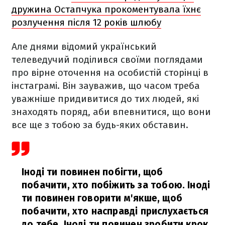
дружина Остапчука прокоментувала їхнє
розлучення після 12 років шлюбу
Але днями відомий український
телеведучий поділився своїми поглядами
про вірне оточення на особистій сторінці в
інстаграмі. Він зауважив, що часом треба
уважніше придивитися до тих людей, які
знаходять поряд, аби впевнитися, що вони
все ще з тобою за будь-яких обставин.
Іноді ти повинен побігти, щоб
побачити, хто побіжить за тобою. Іноді
ти повинен говорити м'якше, щоб
побачити, хто насправді прислухається
до тебе. Іноді ти повинен зробити крок