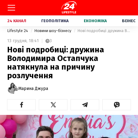
24 КАНАЛ
ГЕОПОЛІТИКА
ЕКОНОМІКА
БІЗНЕС
Lifestyle 24
Новини шоу-бізнесу
Нові подробиці: дружина Володимира Остапчука натякнула на причину розлучення
13 грудня,
18:41
3
Нові подробиці: дружина
Володимира Остапчука
натякнула на причину
розлучення
Марина Джура