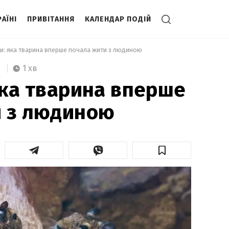
АЇНІ
ПРИВІТАННЯ
КАЛЕНДАР ПОДІЙ
ки: яка тварина вперше почала жити з людиною 
1 хв
яка тварина вперше
и з людиною