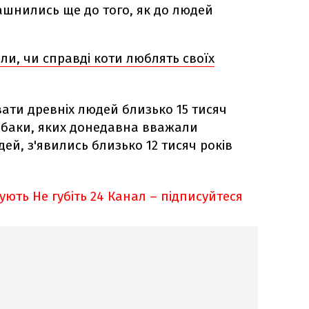
шнились ще до того, як до людей
или, чи справді коти люблять своїх
ти древніх людей близько 15 тисяч
собаки, яких донедавна вважали
й, з'явились близько 12 тисяч років
кують
Не губіть 24 Канал – підписуйтеся