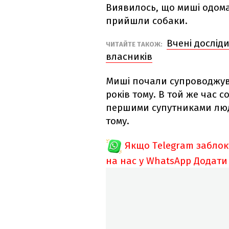
Виявилось, що миші одома
прийшли собаки.
Вчені дослід
ЧИТАЙТЕ ТАКОЖ:
власників
Миші почали супроводжува
років тому. В той же час 
першими супутниками люде
тому.
Якщо Telegram забло
на нас у WhatsApp
Додати