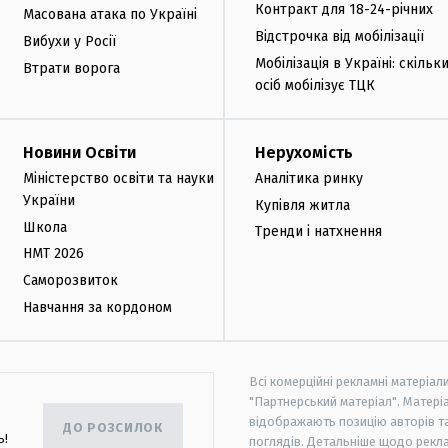
Контракт для 18-24-річних
Масована атака по Україні
Відстрочка від мобілізації
Вибухи у Росії
Мобілізація в Україні: скільк
Втрати ворога
осіб мобілізує ТЦК
Новини Освіти
Нерухомість
Міністерство освіти та науки
Аналітика ринку
України
Купівля житла
Школа
Тренди і натхнення
НМТ 2026
Саморозвиток
Навчання за кордоном
Всі комерційні рекламні матеріал
"Партнерський матеріал". Матеріа
відображають позицію авторів та 
ДО РОЗСИЛОК
ь!
поглядів. Детальніше щодо рекл