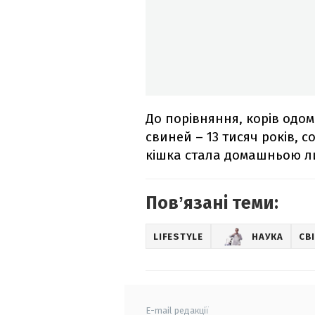
До порівняння, корів одом
свиней – 13 тисяч років, с
кішка стала домашньою ли
Повʼязані теми:
LIFESTYLE
НАУКА
СВ
E-mail редакції