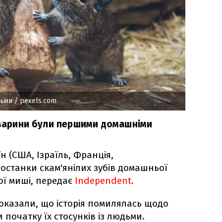
дьми
/ pexels.com
 тварини були першими домашніми
н (США, Ізраїль, Франція,
останки скам'янілих зубів домашньої
ої миші, передає
Іndependent.
оказали, що історія помилялась щодо
 початку їх стосунків із людьми.