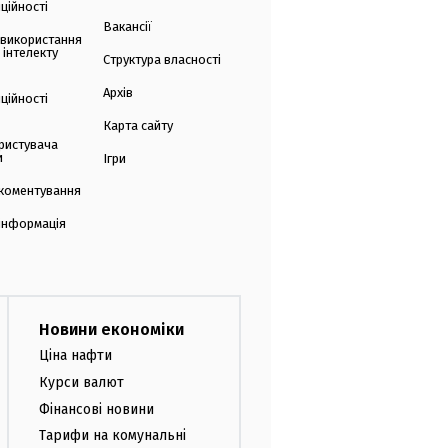
ційності
Вакансії
 використання
 інтелекту
Структура власності
Архів
ційності
Карта сайту
ристувача
и
Ігри
коментування
 інформація
Новини економіки
Ціна нафти
Курси валют
Фінансові новини
Тарифи на комунальні