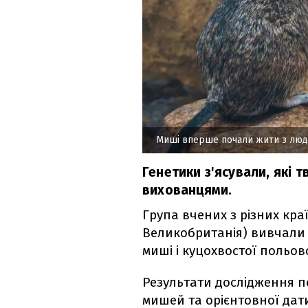
Миші вперше почали жити з лю
Генетики з'ясували, які
вихованцями.
Група вчених з різних краї
Великобританія) вивчали 
миші і куцохвостої польов
Результати дослідження п
мишей та орієнтовної дати