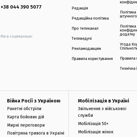
конфіден
+38 044 390 5077
Редакція
Політика
штучного
Редакційна політика
Політика
Про телеканал
конфіден
додатку
Ми в соцмережах:
Телеведучі
Угода Ко
Спільнот
Рекламодавцям
Правила 
Правила користування
Технічна
Війна Росії з Україною
Мобілізація в Україні
Ракетні обстріли
Звільнення з військової
служби
Карта бойових дій
Мобілізація 50+
Мирні переговори
Мобілізація жінок
Повітряна тривога в Україні