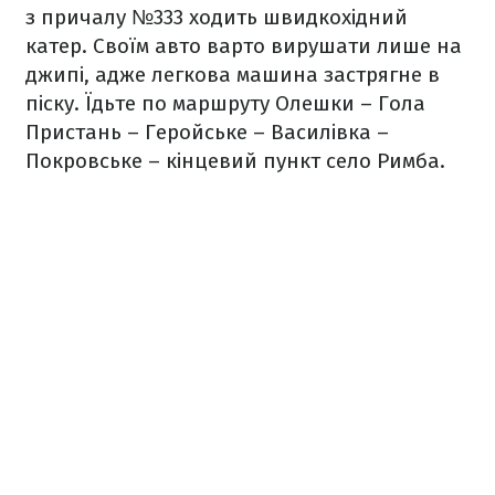
з причалу №333 ходить швидкохідний
катер. Своїм авто варто вирушати лише на
джипі, адже легкова машина застрягне в
піску. Їдьте по маршруту Олешки – Гола
Пристань – Геройське – Василівка –
Покровське – кінцевий пункт село Римба.