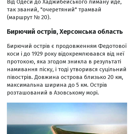
Від Одеси до Хаджибейського лиману йде,
так званий, "очеретяний" трамвай
(маршрут № 20).
Бирючий острів, Херсонська область
Бирючий острів є продовженням Федотової
коси і до 1929 року відокремлювався від неї
протокою, яка згодом зникла в результаті
намивання піску, і тоді утворився суцільний
півострів. Довжина острова близько 20 км,
максимальна ширина до 5 км. Острів
розташований в Азовському морі.