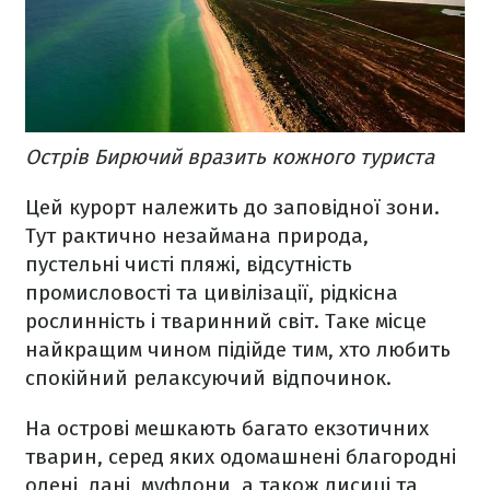
Острів Бирючий вразить кожного туриста
Цей курорт належить до заповідної зони.
Тут рактично незаймана природа,
пустельні чисті пляжі, відсутність
промисловості та цивілізації, рідкісна
рослинність і тваринний світ. Таке місце
найкращим чином підійде тим, хто любить
спокійний релаксуючий відпочинок.
На острові мешкають багато екзотичних
тварин, серед яких одомашнені благородні
олені, лані, муфлони, а також лисиці та