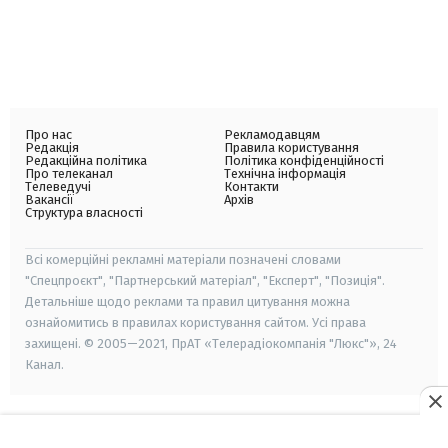
Про нас
Рекламодавцям
Редакція
Правила користування
Редакційна політика
Політика конфіденційності
Про телеканал
Технічна інформація
Телеведучі
Контакти
Вакансії
Архів
Структура власності
Всі комерційні рекламні матеріали позначені словами
"Спецпроєкт", "Партнерський матеріал", "Експерт", "Позиція".
Детальніше щодо реклами та правил цитування можна
ознайомитись в правилах користування сайтом. Усі права
захищені. © 2005—2021, ПрАТ «Телерадіокомпанія "Люкс"», 24
Канал.