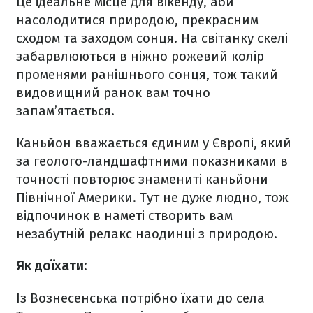
Це ідеальне місце для вікенду, аби
насолодитися природою, прекрасним
сходом та заходом сонця. На світанку скелі
забарвлюються в ніжно рожевий колір
променями ранішнього сонця, тож такий
видовищний ранок вам точно
запам’ятається.
Каньйон вважається єдиним у Європі, який
за геолого-ландшафтними показниками в
точності повторює знамениті каньйони
Північної Америки. Тут не дуже людно, тож
відпочинок в наметі створить вам
незабутній релакс наодинці з природою.
Як доїхати:
Із Вознесенська потрібно їхати до села