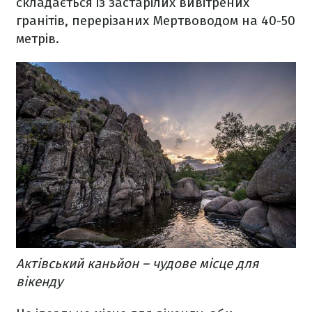
складається із застарілих вивітрених
гранітів, перерізаних Мертвоводом на 40-50
метрів.
Актівський каньйон – чудове місце для
вікенду