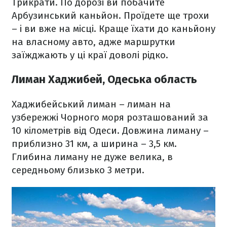
Трикрати. По дорозі ви побачите
Арбузинський каньйон. Проїдете ще трохи
– і ви вже на місці. Краще їхати до каньйону
на власному авто, адже маршрутки
заїжджають у ці краї доволі рідко.
Лиман Хаджибей, Одеська область
Хаджибейський лиман – лиман на
узбережжі Чорного моря розташований за
10 кілометрів від Одеси. Довжина лиману –
приблизно 31 км, а ширина – 3,5 км.
Глибина лиману не дуже велика, в
середньому близько 3 метри.