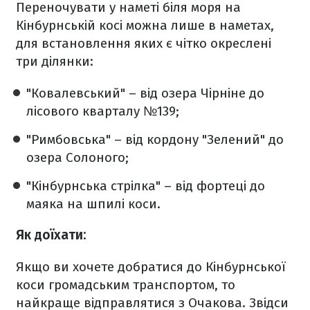
Переночувати у наметі біля моря на
Кінбурнській косі можна лише в наметах,
для встановлення яких є чітко окреслені
три ділянки:
"Ковалевський" – від озера Чірніне до
лісового кварталу №139;
"Римбовська" – від кордону "Зелений" до
озера Солоного;
"Кінбурнська стрілка" – від фортеці до
маяка на шпилі коси.
Як доїхати:
Якщо ви хочете добратися до Кінбурнської
коси громадським транспортом, то
найкраще відправлятися з Очакова. Звідси