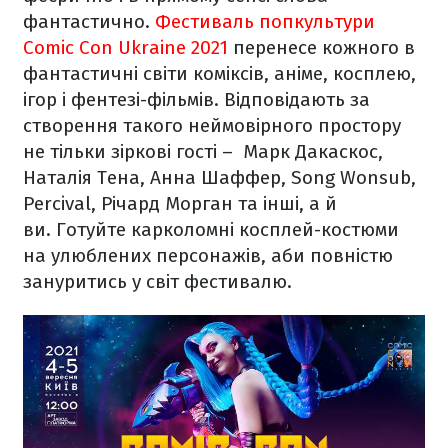
фантастично.
Фестиваль попкультури
Comic Con Ukraine 2021
перенесе кожного в
фантастичні світи коміксів, аніме, косплею,
ігор і фентезі-фільмів. Відповідають за
створення такого неймовірного простору
не тільки зіркові гості – Марк Дакаскос,
Наталія Тена, Анна Шаффер, Song Wonsub,
Percival, Річард Морган та інші, а й
ви. Готуйте карколомні косплей-костюми
на улюблених персонажів, аби повністю
зануритись у світ фестивалю.