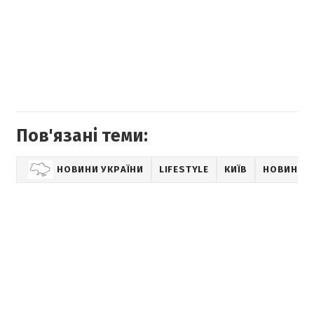
Пов'язані теми:
НОВИНИ УКРАЇНИ
LIFESTYLE
КИЇВ
НОВИНИ К