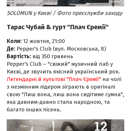
SOLOMUN у Києві / Фото пресслужби заходу
Тарас Чубай & гурт "Плач Єремії"
Коли:
12 жовтня, 21:00
Де:
Pepper's Club (вул. Московська, 8)
Вартість:
від 350 гривень
Pepper's Club – "свіжий" музичний паб у
Києві, де звучить якісний український рок.
Легендарні й культові "Плач Єремії"
на чолі
з незмінним лідером зіграють в оригіналі
свою "Лиш вона, лиш вона сидітиме сумна",
яка давним-давно стала народною, та
багато інших пісень.