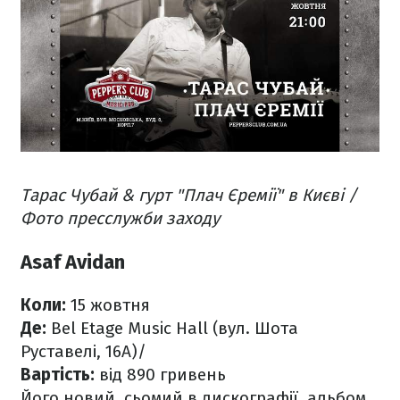
Тарас Чубай & гурт "Плач Єремії" в Києві /
Фото пресслужби заходу
Asaf Avidan
Коли:
15 жовтня
Де:
Bel Etage Music Hall (вул. Шота
Руставелі, 16А)/
Вартість:
від 890 гривень
Його новий, сьомий в дискографії, альбом