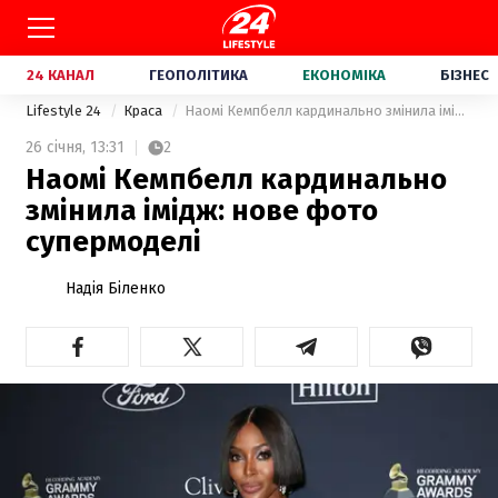
24 КАНАЛ
ГЕОПОЛІТИКА
ЕКОНОМІКА
БІЗНЕС
Lifestyle 24
Краса
Наомі Кемпбелл кардинально змінила імідж: нове фото супермоделі
26 січня,
13:31
2
Наомі Кемпбелл кардинально
змінила імідж: нове фото
супермоделі
Надія Біленко