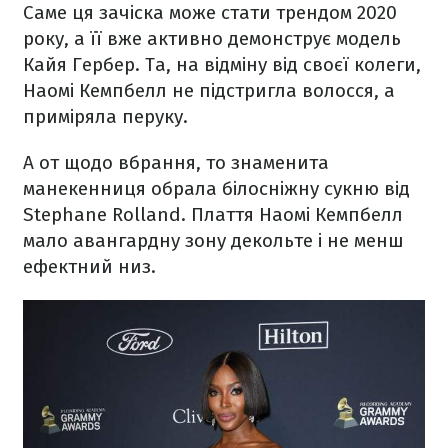
Саме ця зачіска може стати трендом 2020
року, а її вже активно демонструє модель
Кайя Гербер. Та, на відміну від своєї колеги,
Наомі Кемпбелл не підстригла волосся, а
приміряла перуку.
А от щодо вбрання, то знаменита
манекенниця обрала білосніжну сукню від
Stephane Rolland. Плаття Наомі Кемпбелл
мало авангардну зону декольте і не менш
ефектний низ.