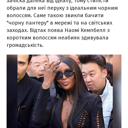
зачіска далека від ідеалу, тому стилісти
обрали для неї перуку з ідеальним чорним
волоссям. Саме такою звикли бачити
"чорну пантеру" в мережі та на світських
заходах. Відтак поява Наомі Кемпбелл з
коротким волоссям неабияк здивувала
громадськість.