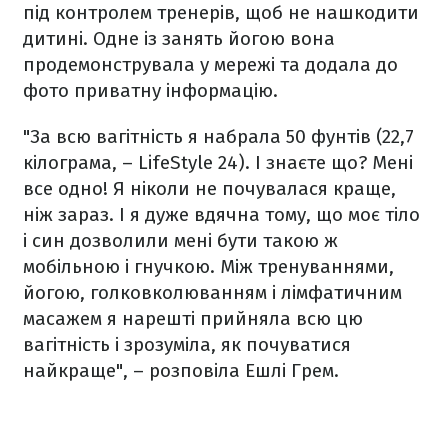
під контролем тренерів, щоб не нашкодити
дитині. Одне із занять йогою вона
продемонструвала у мережі та додала до
фото приватну інформацію.
"За всю вагітність я набрала 50 фунтів (22,7
кілограма, – LifeStyle 24). І знаєте що? Мені
все одно! Я ніколи не почувалася краще,
ніж зараз. І я дуже вдячна тому, що моє тіло
і син дозволили мені бути такою ж
мобільною і гнучкою. Між тренуваннями,
йогою, голковколюванням і лімфатичним
масажем я нарешті прийняла всю цю
вагітність і зрозуміла, як почуватися
найкраще", – розповіла Ешлі Грем.