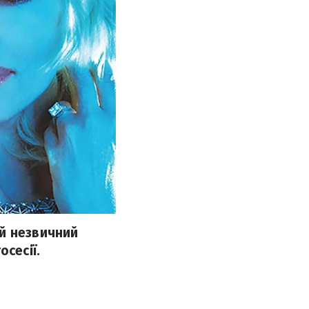
ий незвичний
сесії.