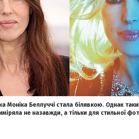
а Моніка Беллуччі стала білявкою. Однак так
міряла не назавжди, а тільки для стильної фото