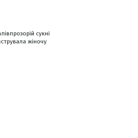
півпрозорій сукні
онструвала жіночу