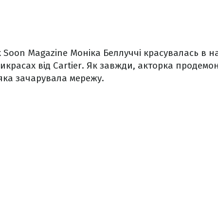
х Soon Magazine Моніка Беллуччі красувалась в на
прикрасах від Cartier. Як завжди, акторка продем
 яка зачарувала мережу.