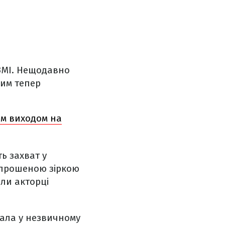
 ЗМІ. Нещодавно
яким тепер
им виходом на
ь захват у
запрошеною зіркою
ли акторці
тала у незвичному