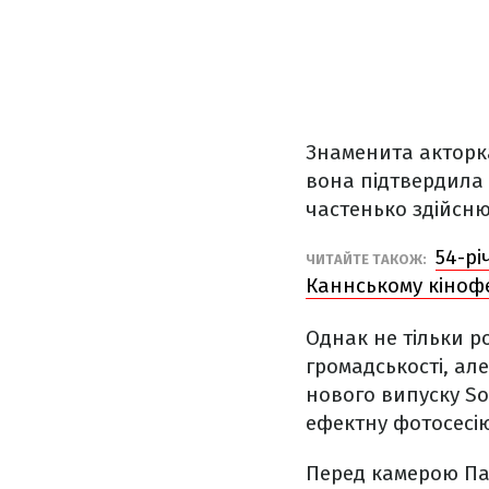
Знаменита акторка
вона підтвердила
частенько здійсню
54-р
ЧИТАЙТЕ ТАКОЖ:
Каннському кіноф
Однак не тільки р
громадськості, ал
нового випуску S
ефектну фотосесі
Перед камерою Пат