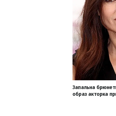
Запальна брюнетк
образ акторка при