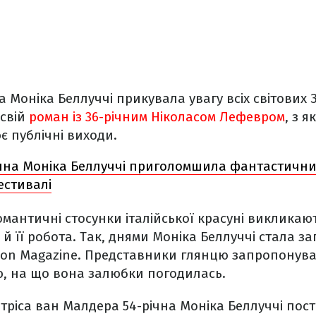
 Моніка Беллуччі прикувала увагу всіх світових
 свій
роман із 36-річним Ніколасом Лефевром
, з 
є публічні виходи.
ічна Моніка Беллуччі приголомшила фантастичн
естивалі
омантичні стосунки італійської красуні викликают
е й її робота. Так, днями Моніка Беллуччі стала 
oon Magazine. Представники глянцю запропонува
ю, на що вона залюбки погодилась.
ріса ван Малдера 54-річна Моніка Беллуччі пос