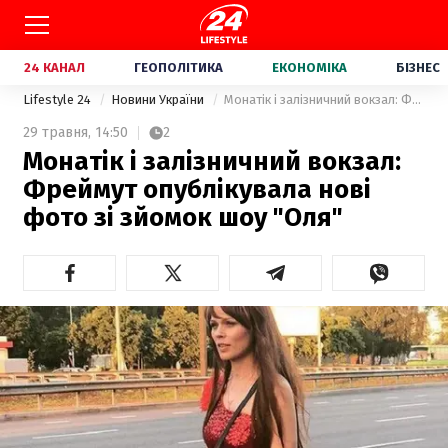
24 КАНАЛ
ГЕОПОЛІТИКА
ЕКОНОМІКА
БІЗНЕС
Lifestyle 24
Новини України
Монатік і залізничний вокзал: Фреймут опублікувала нові фото зі зйомок шоу "Оля"
29 травня,
14:50
2
Монатік і залізничний вокзал:
Фреймут опублікувала нові
фото зі зйомок шоу "Оля"