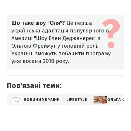
Що таке шоу "Оля"?
Це перша
українська адаптація популярного в
Америці "Шоу Елен Дедженерес" з
Ольгою Фреймут у головній ролі.
Українці зможуть побачити програму
уже восени 2018 року.
Пов'язані теми:
НОВИНИ УКРАЇНИ
LIFESTYLE
ОЛЬГА ФР