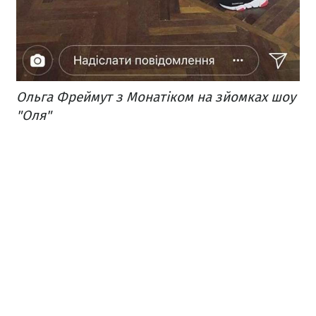
Ольга Фреймут з Монатіком на зйомках шоу
"Оля"