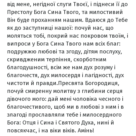
від мене, негідної слуги Твоєї, і піднеси її до
Престолу Бога Сина Твого, та милостивий
Він буде проханням нашим. Вдаюся до Тебе
як до заступниці нашої: почуй нас, що
моляться тобі, покрий нас покровом твоїм, і
випроси у Бога Сина Твого нам всіх благ:
подружжю любові та згоду, дітям послуху,
скривдженим терпіння, скорботним
благодушності, всім же нам дух розуму і
благочестя, дух милосердя і лагідності, дух
чистоти й правди.Пресвята Богородиця,
почуй смиренну молитву з глибини серця
дівочого мого: дай мені чоловіка чесного і
благочестивого, щоб ми в любові з ним і в
злагоді прославляли тебе і милосердного
Бога: Отця і Сина і Святого Духа, нині й
повсякчас, і на віки віків. Амінь!