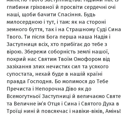
глибини гріховної й просвіти сердечні очі
наші, щоби бачити Спасіння. Будь
милосердною і тут, і там: як на стороні
земного буття, так і на Страшному Суді Сина
Твого. Ти після Бога перша наша Надія і
Заступниця всіх, хто прибігає до тебе з
вірою. Збережи соборність землі нашої,
покрий нас Святим Твоїм Омофором від
зазіхання злих нечистих сил та усякого
супостата, нехай буде в нашій країні
правда Господня. Бо молимося до Тебе
Пречиста і Непорочна Діво як до
Всемогутньої Заступниці й величаємо Святе
та Величне ім’я Отця і Сина і Святого Духа в
Троїці нині й повсякчас і навіки-віків, Амінь!