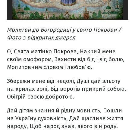
Молитви до Богородиці у свято Покрови /
Фото з відкритих джерел
О, Свята матінко Покрова,
Накрий мене
своїм омофором,
Захисти від бід і від болю,
Молитовним словом і любов’ю.
Збережи мене від недолі,
Душі дай зльоту
на крилах волі,
Від ворогів прикрий собою,
Обігрій своєю добротою.
Дай дітям знання й рідну мовність,
Пошли
на Україну духовність,
Дай щасливе життя
народу,
Щоб народ знав, якого він роду.