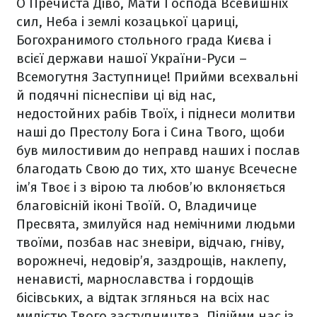
О Пречиста Діво, Мати Господа Всевишніх
сил, Неба і землі козацької цариці,
Богохранимого стольного града Києва і
всієї держави нашої України-Руси –
Всемогутня Заступнице! Прийми всехвальні
й подячні піснеспіви ці від нас,
недостойних рабів Твоїх, і піднеси молитви
наші до Престолу Бога і Сина Твого, щоби
був милостивим до неправд наших і послав
благодать Свою до тих, хто шанує Всечесне
ім’я Твоє і з вірою та любов’ю вклоняється
благовісній іконі Твоїй. О, Владичице
Пресвята, змилуйся над немічними людьми
твоїми, позбав нас зневіри, відчаю, гніву,
ворожнечі, недовір’я, заздрощів, наклепу,
ненависті, марнославства і гордощів
бісівських, а відтак зглянься на всіх нас
милістю Твого заступництва. Підійми нас із