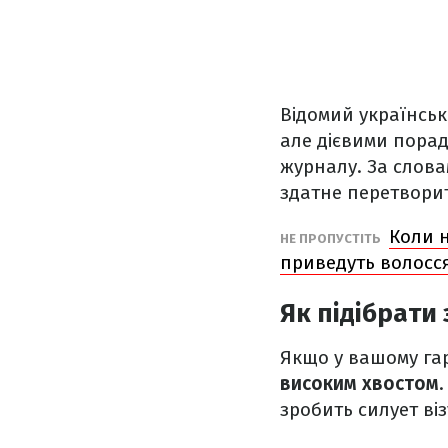
Відомий українсь
але дієвими порад
журналу. За слова
здатне перетворит
Коли н
НЕ ПРОПУСТІТЬ
приведуть волосся
Як підібрати 
Якщо у вашому гар
високим хвостом
зробить силует ві