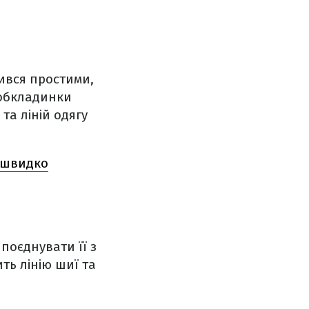
ився простими,
 обкладинки
та ліній одягу
і швидко
поєднувати її з
ть лінію шиї та