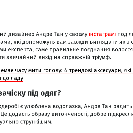
кий дизайнер Андре Тан у своєму
інстаграмі
поділ
ами, які допоможуть вам завжди виглядати як з
ми експерта, саме правильне поєднання волосся 
и звичайний вихід на справжній тріумф.
емає часу мити голову: 4 трендові аксесуари, як
 до ладу
зачіску під одяг?
деробі є улюблена водолазка, Андре Тан радить 
. Це додасть образу витонченості, добре підкресли
зуально стрункішим.