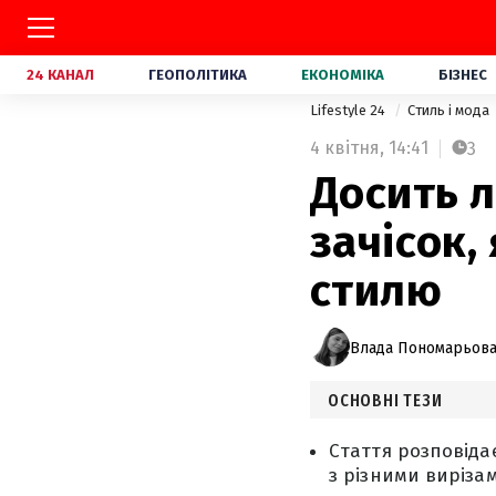
24 КАНАЛ
ГЕОПОЛІТИКА
ЕКОНОМІКА
БІЗНЕС
Lifestyle 24
Стиль і мода
4 квітня,
14:41
3
Досить л
зачісок,
стилю
Влада Пономарьов
ОСНОВНІ ТЕЗИ
Стаття розповіда
з різними вирізам