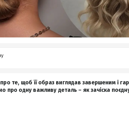
ну
 про те, щоб її образ виглядав завершеним і га
мо про одну важливу деталь – як зачіска поєдну