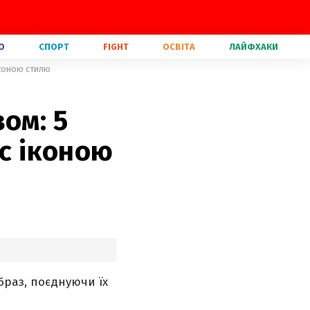
О
СПОРТ
FIGHT
ОСВІТА
ЛАЙФХАКИ
іконою стилю
ом: 5
ас іконою
браз, поєднуючи їх