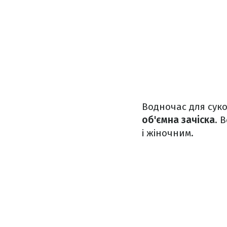
Водночас для суко
об'ємна зачіска
. 
і жіночним.