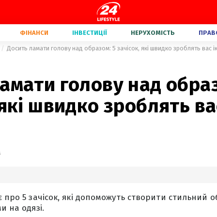
ФІНАНСИ
ІНВЕСТИЦІЇ
НЕРУХОМІСТЬ
ПРАВ
Досить ламати голову над образом: 5 зачісок, які швидко зроблять вас 
амати голову над образ
 які швидко зроблять в
а
є про 5 зачісок, які допоможуть створити стильний о
и на одязі.