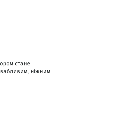
бором стане
ивабливим, ніжним