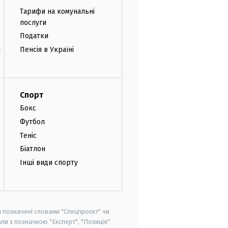
Тарифи на комунальні
послуги
Податки
и
Пенсія в Україні
Спорт
Бокс
Футбол
Теніс
Біатлон
Інші види спорту
и позначені словами "Спецпроєкт" чи
ли з позначкою "Експерт", "Позиція"