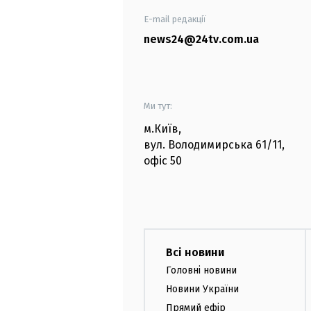
E-mail редакції
news24@24tv.com.ua
Ми тут:
м.Київ
,
вул. Володимирська
61/11,
офіс
50
Всі новини
Головні новини
Новини України
Прямий ефір