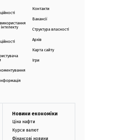
Контакти
ційності
Вакансії
 використання
 інтелекту
Структура власності
Архів
ційності
Карта сайту
ристувача
и
Ігри
коментування
 інформація
Новини економіки
Ціна нафти
Курси валют
Фінансові новини