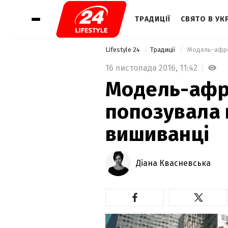
ТРАДИЦІЇ
СВЯТО В УКР
Lifestyle 24
Традиції
 Модель-афро
16 листопада 2016,
11:42
Модель-афр
попозувала 
вишиванці
Діана Квасневська