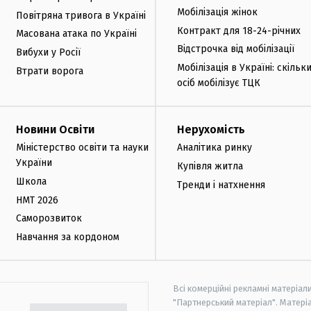
Мобілізація жінок
Повітряна тривога в Україні
Контракт для 18-24-річних
Масована атака по Україні
Відстрочка від мобілізації
Вибухи у Росії
Мобілізація в Україні: скільк
Втрати ворога
осіб мобілізує ТЦК
Новини Освіти
Нерухомість
Міністерство освіти та науки
Аналітика ринку
України
Купівля житла
Школа
Тренди і натхнення
НМТ 2026
Саморозвиток
Навчання за кордоном
Всі комерційні рекламні матеріал
"Партнерський матеріал". Матеріа