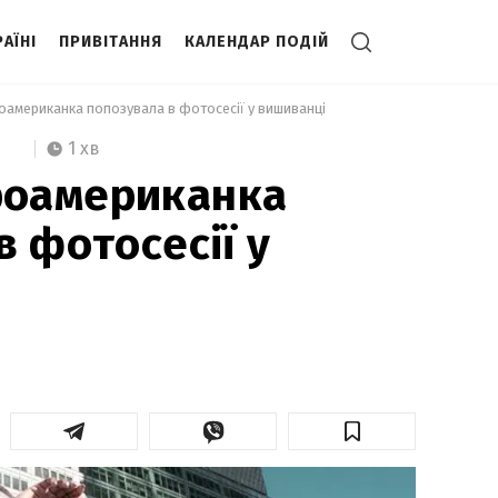
АЇНІ
ПРИВІТАННЯ
КАЛЕНДАР ПОДІЙ
американка попозувала в фотосесії у вишиванці 
1 хв
оамериканка
в фотосесії у