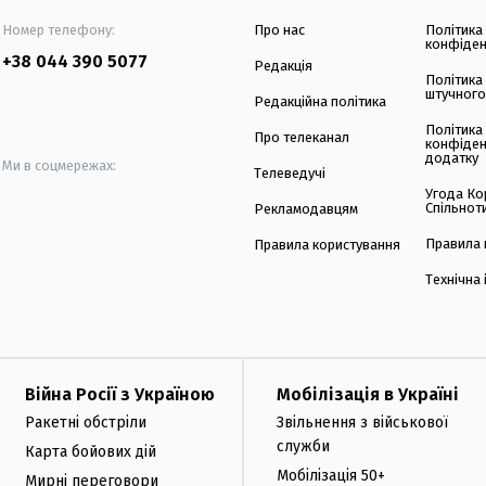
Номер телефону:
Про нас
Політика
конфіден
+38 044 390 5077
Редакція
Політика
штучного
Редакційна політика
Політика
Про телеканал
конфіден
додатку
Ми в соцмережах:
Телеведучі
Угода Ко
Спільнот
Рекламодавцям
Правила 
Правила користування
Технічна
Війна Росії з Україною
Мобілізація в Україні
Ракетні обстріли
Звільнення з військової
служби
Карта бойових дій
Мобілізація 50+
Мирні переговори