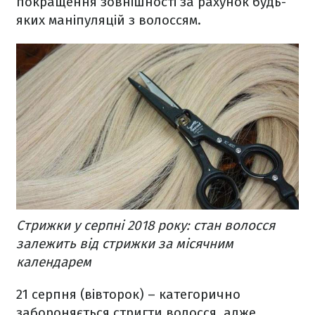
покращення зовнішності за рахунок будь-
яких маніпуляцій з волоссям.
Стрижки у серпні 2018 року: стан волосся
залежить від стрижки за місячним
календарем
21 серпня (вівторок) – категорично
забороняється стригти волосся, адже