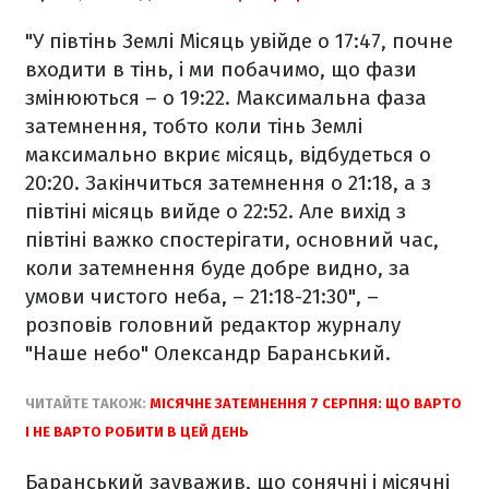
"У півтінь Землі Місяць увійде о 17:47, почне
входити в тінь, і ми побачимо, що фази
змінюються – о 19:22. Максимальна фаза
затемнення, тобто коли тінь Землі
максимально вкриє місяць, відбудеться о
20:20. Закінчиться затемнення о 21:18, а з
півтіні місяць вийде о 22:52. Але вихід з
півтіні важко спостерігати, основний час,
коли затемнення буде добре видно, за
умови чистого неба, – 21:18-21:30", –
розповів головний редактор журналу
"Наше небо" Олександр Баранський.
ЧИТАЙТЕ ТАКОЖ:
МІСЯЧНЕ ЗАТЕМНЕННЯ 7 СЕРПНЯ: ЩО ВАРТО
І НЕ ВАРТО РОБИТИ В ЦЕЙ ДЕНЬ
Баранський зауважив, що сонячні і місячні