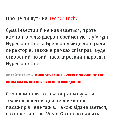
Про це пишуть на
TechCrunch
.
Сума інвестицій не називається, проте
компанію мільярдера перейменують у Virgin
Hyperloop One, а Бренсон увійде до її ради
директорів. Також в рамках співпраці буде
створений новий пасажирський підрозділ
Hyperloop One.
ЧИТАЙТЕ ТАКОЖ:
ВИПРОБУВАННЯ HYPERLOOP ONE: ПОТЯГ
ІЛОНА МАСКА ВРАЗИВ ШАЛЕНОЮ ШВИДКІСТЮ
Сама компанія готова опрацьовувати
технічні рішення для перевезення
пасажирів і вантажів. Також відзначається,
що інвестиції від Virgin Group дозволять