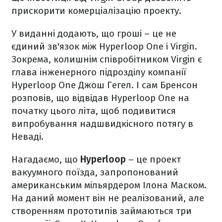
прискорити комерціалізацію проекту.
У виданні додають, що гроші – це не
єдиний зв'язок між Hyperloop One і Virgin.
Зокрема, колишнім співробітником Virgin є
глава інженерного підрозділу компанії
Hyperloop One Джош Гегел. І сам Бренсон
розповів, що відвідав Hyperloop One на
початку цього літа, щоб подивитися
випробування надшвидкісного потягу в
Неваді.
Нагадаємо, що
Hyperloop
– це проект
вакуумного поїзда, запропонований
американським мільярдером Ілона Маском.
На даний момент він не реалізований, але
створенням прототипів займаються три