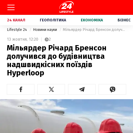
24 КАНАЛ
ГЕОПОЛІТИКА
ЕКОНОМІКА
БІЗНЕС
Lifestyle 24
Новини науки
Мільярдер Річард Бренсон долучився до будівництва надшвидкісних поїздів Hyperloop
13 жовтня,
12:20
2
Мільярдер Річард Бренсон
долучився до будівництва
надшвидкісних поїздів
Hyperloop