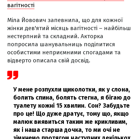
вагітності
Міла Йовович запевнила, що для кожної
жінки дев'ятий місяць вагітності – найбільш
нестерпний та складний. Акторка
попросила шанувальниць поділитися
особистими неприємними спогадами та
відверто описала свій досвід.
У мене розпухли щиколотки, як у слона,
болить спина, болять стегна, я бігаю до
туалету кожні 15 хвилин. Сон? Забудьте
про це! Що дуже дратує, тому що, якщо
малюк виявиться таким же крикливим,
як і наша старша дочка, то ми очі не
зімкнемо протягом наступних декількох