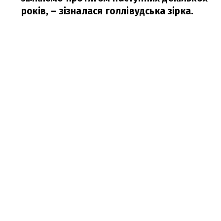
років,
– зізналася голлівудська зірка.