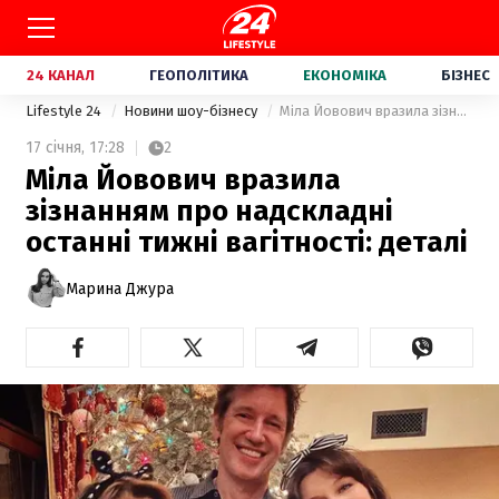
24 КАНАЛ
ГЕОПОЛІТИКА
ЕКОНОМІКА
БІЗНЕС
Lifestyle 24
Новини шоу-бізнесу
Міла Йовович вразила зізнанням про надскладні останні тижні вагітності: деталі
17 січня,
17:28
2
Міла Йовович вразила
зізнанням про надскладні
останні тижні вагітності: деталі
Марина Джура