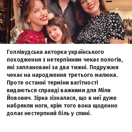
Голлівудська акторка українського
походження з нетерпінням чекає пологів,
які заплановані за два тижні. Подружжя
чекає на народження третього малюка.
Проте останні терміни вагітності
видаються справді важкими для Міли
Йовович. Зірка зізналася, що в неї дуже
набрякли ноги, крім того вона щоденно
долає нестерпний біль у спині.