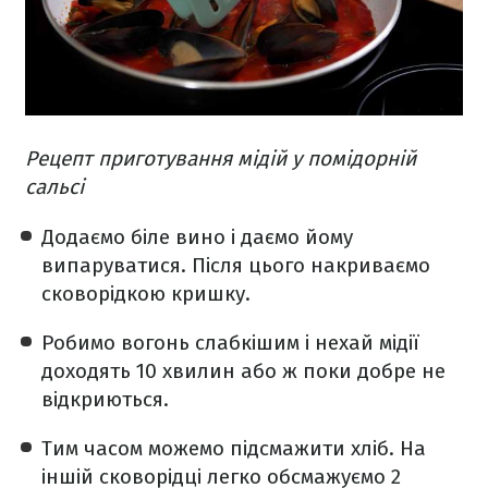
Рецепт приготування мідій у помідорній
сальсі
Додаємо біле вино і даємо йому
випаруватися. Після цього накриваємо
сковорідкою кришку.
Робимо вогонь слабкішим і нехай мідії
доходять 10 хвилин або ж поки добре не
відкриються.
Тим часом можемо підсмажити хліб. На
іншій сковорідці легко обсмажуємо 2