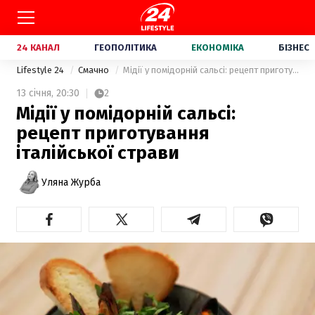
24 КАНАЛ
ГЕОПОЛІТИКА
ЕКОНОМІКА
БІЗНЕС
Lifestyle 24
Смачно
Мідії у помідорній сальсі: рецепт приготування італійської страви
13 січня,
20:30
2
Мідії у помідорній сальсі:
рецепт приготування
італійської страви
Уляна Журба