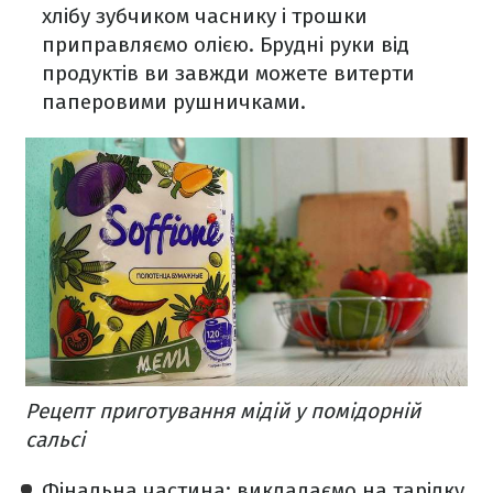
хлібу зубчиком часнику і трошки
приправляємо олією. Брудні руки від
продуктів ви завжди можете витерти
паперовими рушничками.
Рецепт приготування мідій у помідорній
сальсі
Фінальна частина: викладаємо на тарілку