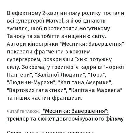
В ефектному 2-хвилинному ролику постали
всі супергерої Marvel, які об'єднають
зусилля, щоб протистояти могутньому
Таносу та запобігти знищенню світу.
Автори кінострічки "Месники: Завершення"
показали фрагменти з кожним
супергероєм, розкривши їхню потужну
силу. Зокрема, у трейлері є кадри із "Чорної
Пантери", "Залізної Людини", "Тора",
"Людини-Мурахи", "Капітана Америки",
"Вартових галактики", "Капітана Марвела"
та інших частин франшизи.
"Месники: Завершення":
ЧИТАЙТЕ ТАКОЖ:
трейлер та сюжет довгоочікуваного фільму
Окрім цього, у новому трейлері є