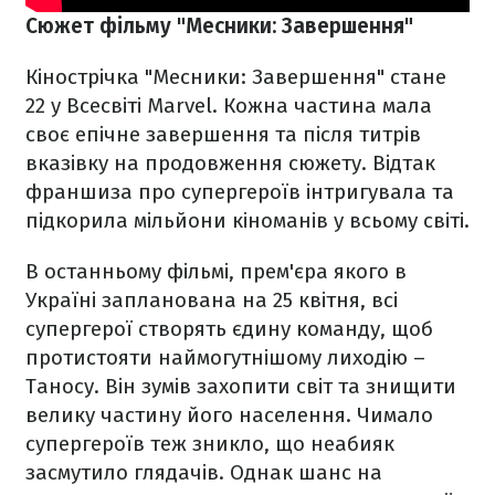
Сюжет фільму "Месники: Завершення"
Кінострічка "Месники: Завершення" стане
22 у Всесвіті Marvel. Кожна частина мала
своє епічне завершення та після титрів
вказівку на продовження сюжету. Відтак
франшиза про супергероїв інтригувала та
підкорила мільйони кіноманів у всьому світі.
В останньому фільмі, прем'єра якого в
Україні запланована на 25 квітня, всі
супергерої створять єдину команду, щоб
протистояти наймогутнішому лиходію –
Таносу. Він зумів захопити світ та знищити
велику частину його населення. Чимало
супергероїв теж зникло, що неабияк
засмутило глядачів. Однак шанс на