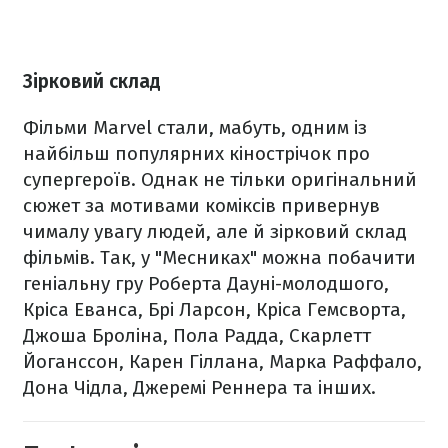
Зірковий склад
Фільми Marvel стали, мабуть, одним із
найбільш популярних кінострічок про
супергероїв. Однак не тільки оригінальний
сюжет за мотивами коміксів привернув
чималу увагу людей, але й зірковий склад
фільмів. Так, у "Месниках" можна побачити
геніальну гру Роберта Дауні-молодшого,
Кріса Еванса, Брі Ларсон, Кріса Гемсворта,
Джоша Броліна, Пола Радда, Скарлетт
Йоганссон, Карен Гіллана, Марка Раффало,
Дона Чідла, Джеремі Реннера та інших.