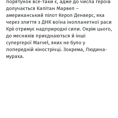
порятунок все-таки є, адже до числа героїв
долучається Капітан Марвел –
американський
пілот Керол Денверс, яка
через злиття з ДНК воїна інопланетної раси
Кріі отримує надприродні сили.
Окрім цього,
до месників приєднаються й інші
супергерої
Marvel, яких не було у
попередній кінострічці. Зокрема, Людина-
мураха.