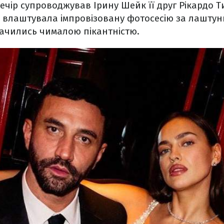
вечір супроводжував Ірину Шейк її друг Рікардо Т
 влаштувала імпровізовану фотосесію за лаштунк
значились чималою пікантністю.