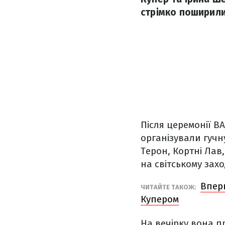
стрімко поширили
Після церемонії B
організували гучн
Терон, Кортні Лав,
на світському зах
Впер
ЧИТАЙТЕ ТАКОЖ:
Купером
На вечірку вона 