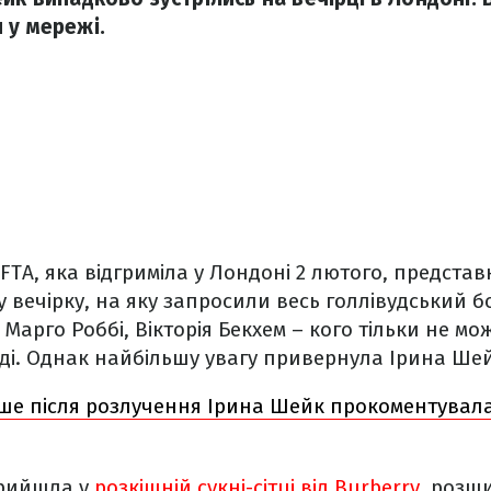
 у мережі.
AFTA, яка відгриміла у Лондоні 2 лютого, предста
у вечірку, на яку запросили весь голлівудський 
 Марго Роббі, Вікторія Бекхем – кого тільки не мо
оді. Однак найбільшу увагу привернула Ірина Шей
ше після розлучення Ірина Шейк прокоментувала 
прийшла у
розкішній сукні-сітці від Burberry
, розши