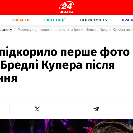
ФІНАНСИ
ІНВЕСТИЦІЇ
НЕРУХОМІСТЬ
ПРАВ
бізнесу
Мережу підкорило перше фото Ірини Шейк та Бредлі Купера піс
підкорило перше фото 
Бредлі Купера після
ння