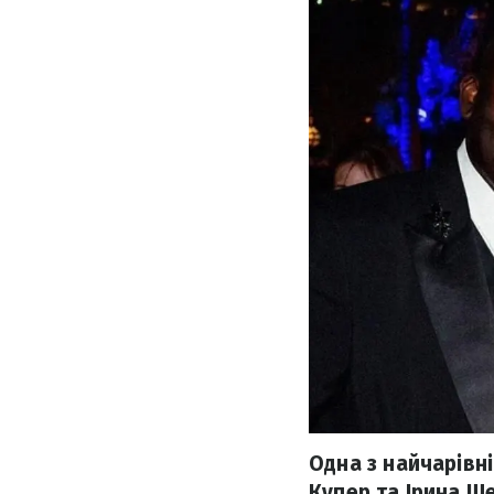
Одна з найчарівні
Купер та Ірина Ше