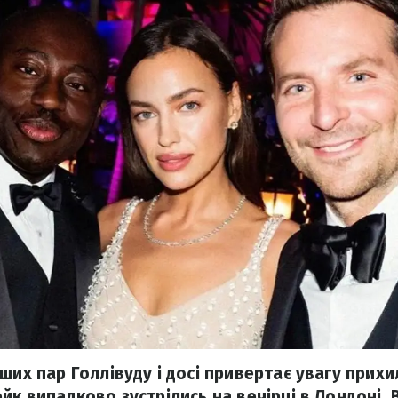
ших пар Голлівуду і досі привертає увагу прихи
йк випадково зустрілись на вечірці в Лондоні.