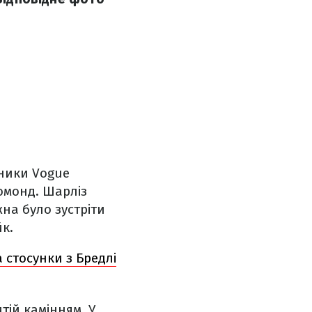
вники Vogue
бомонд. Шарліз
жна було зустріти
к.
стосунки з Бредлі
тій камінням. У