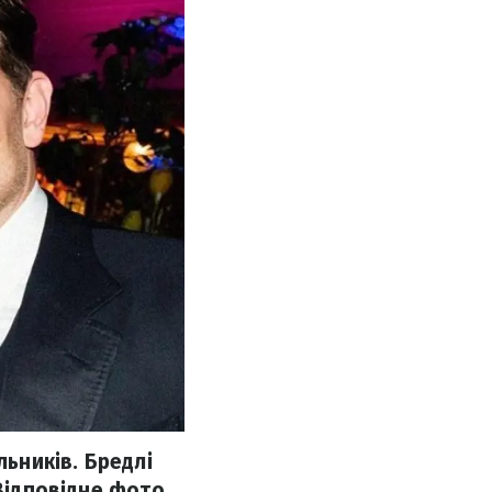
льників. Бредлі
 Відповідне фото