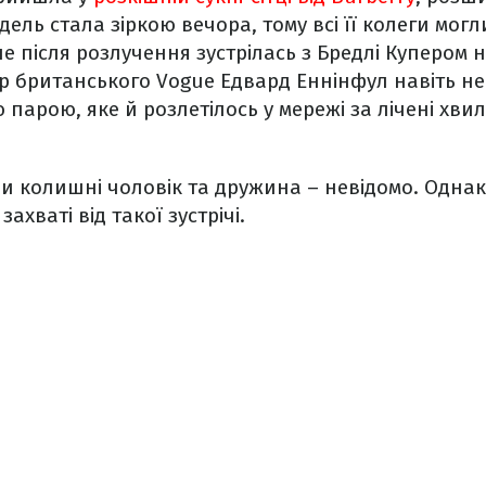
дель стала зіркою вечора, тому всі її колеги мог
 після розлучення зустрілась з Бредлі Купером на
 британського Vogue Едвард Еннінфул навіть не
парою, яке й розлетілось у мережі за лічені хви
 колишні чоловік та дружина – невідомо. Однак,
захваті від такої зустрічі.