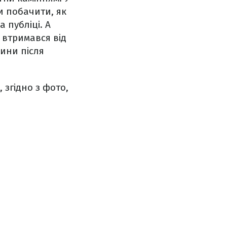
ли побачити, як
 публіці. А
 втримався від
лини після
 згідно з фото,