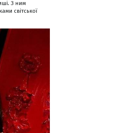
иші. З ним
ами світської