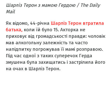
Шарліз Терон з мамою Гердою / The Daily
Mail
Як відомо, 44-річна
Шарліз Терон втратила
батька,
коли їй було 15. Акторка не
приховує від громадськості правди: чоловік
мав алкогольну залежність та часто
напідпитку погрожував її мамі розправою.
Під час одної з таких суперечок Герда
змушена була захищатись і застрілила його
на очах в Шарліз Терон.