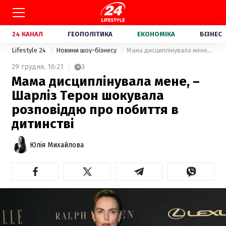
24 КАНАЛ
ГЕОПОЛІТИКА
ЕКОНОМІКА
БІЗНЕС
Lifestyle 24
Новини шоу-бізнесу
Мама дисциплінувала мене, – Шарліз Терон шокувала розповіддю про побиття в дитинстві
29 грудня,
16:21
3
Мама дисциплінувала мене, –
Шарліз Терон шокувала
розповіддю про побиття в
дитинстві
Юлія Михайлова