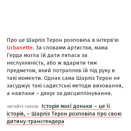
Про це Шарліз Терон розповіла в інтерв'ю
Urbanette
. За словами артистки, мама
Герда могла їй дати ляпаса за
неслухняність, або ж вдарити тим
предметом, який потрапляв їй під руку в
такі моменти. Однак сама Шарліз Терон не
засуджує такі садистські методи виховання,
а навпаки – дякує за дисциплінування.
Історія моєї доньки – це її
ЧИТАЙТЕ ТАКОЖ:
історія, – Шарліз Терон розповіла про свою
дитину-трансгендера