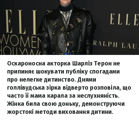
Оскароносна акторка Шарліз Терон не
припиняє шокувати публіку спогадами
про нелегке дитинство. Днями
голлівудська зірка відверто розповіла, що
часто її мама карала за неслухняність.
Жінка била свою доньку, демонструючи
жорстокі методи виховання дитини.