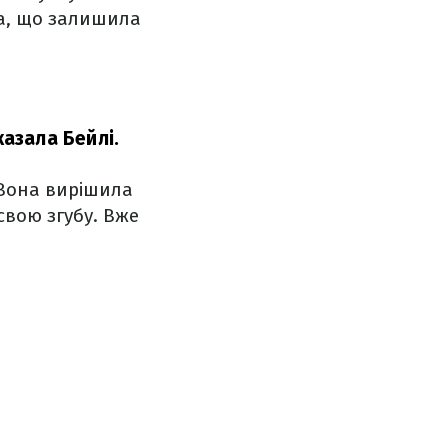
ла, що залишила
казала Бейлі.
 Вона вирішила
свою згубу. Вже