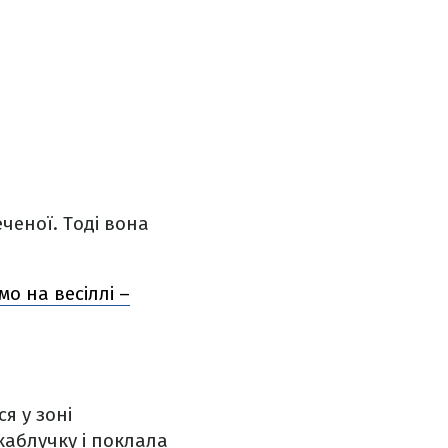
ченої. Тоді вона
о на весіллі –
я у зоні
каблучку і поклала