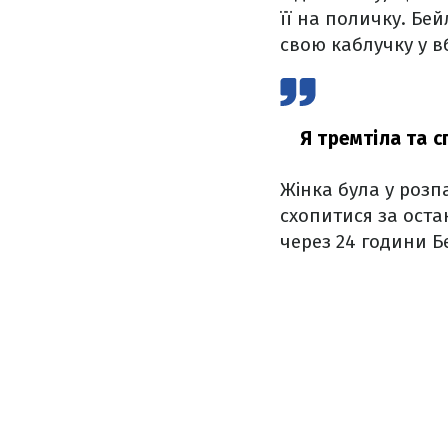
її на поличку. Бе
свою каблучку у в
Я тремтіла та с
Жінка була у розп
схопитися за оста
через 24 години Б