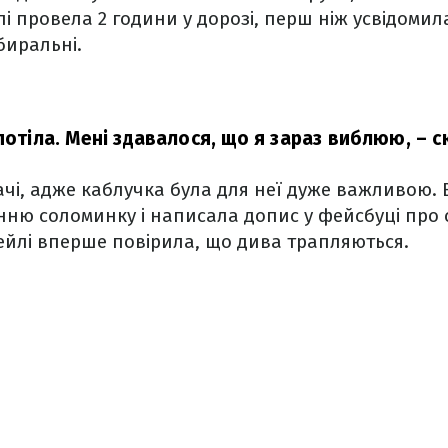
йлі провела 2 години у дорозі, перш ніж усвідоми
биральні.
потіла. Мені здавалося, що я зараз виблюю,
– с
ачі, адже каблучка була для неї дуже важливою.
нню соломинку і написала допис у фейсбуці про 
ейлі вперше повірила, що дива трапляються.