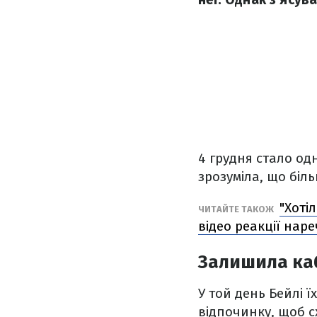
4 грудня стало од
зрозуміла, що біл
"Хоті
ЧИТАЙТЕ ТАКОЖ
відео реакції нар
Залишила каб
У той день Бейлі 
відпочинку, щоб с