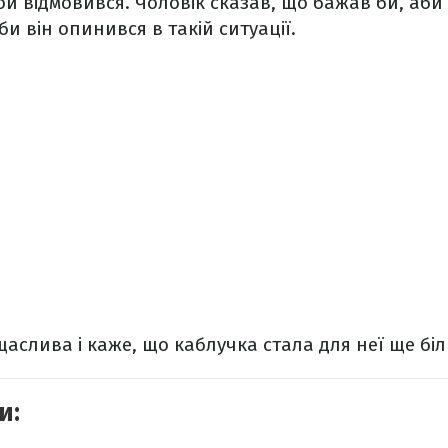
ой відмовився. Чоловік сказав, що бажав би, аби
би він опинився в такій ситуації.
щаслива і каже, що каблучка стала для неї ще бі
и: