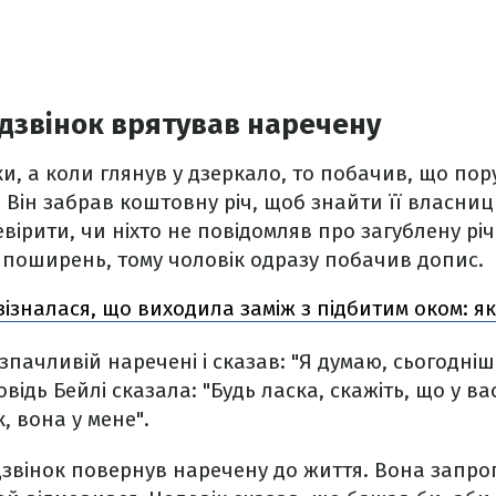
дзвінок врятував наречену
ки, а коли глянув у дзеркало, то побачив, що по
 Він забрав коштовну річ, щоб знайти її власниц
ірити, чи ніхто не повідомляв про загублену річ.
 поширень, тому чоловік одразу побачив допис.
зізналася, що виходила заміж з підбитим оком: як
пачливій наречені і сказав: "Я думаю, сьогоднішн
відь Бейлі сказала: "Будь ласка, скажіть, що у ва
, вона у мене".
звінок повернув наречену до життя. Вона запро