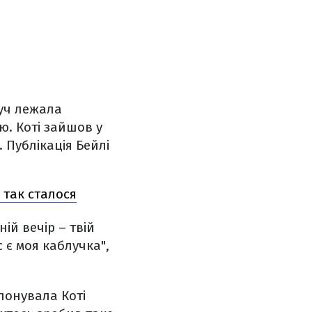
руч лежала
ю. Коті зайшов у
 Публікація Бейлі
 так сталося
ій вечір – твій
с є моя каблучка",
понувала Коті