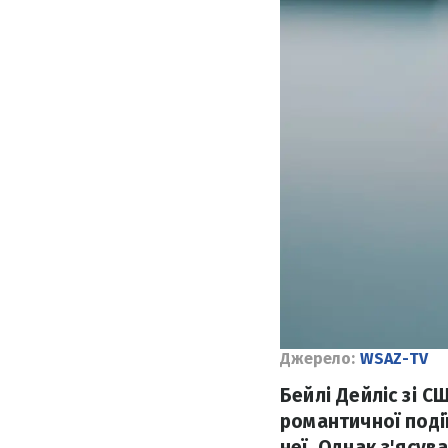
Джерело:
WSAZ-TV
Бейлі Дейліс зі С
романтичної поді
неї. Однак з'ясув