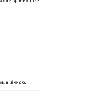
 хтось зробив таке
льше цінною.