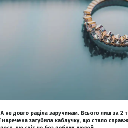
ША не довго раділа заручинам. Всього лиш за 2 т
ї наречена загубила каблучку, що стало справ
алося, що світ не без добрих людей.