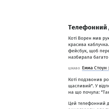
Телефонний 
Коті Ворен мив ру
красива каблучка.
фейсбук, щоб перев
назбирала багато
Емма Стоун 
ЦІКАВО
Коті подзвонив роз
щасливий". У відпо
на що почула: "Так
Цей телефонний д