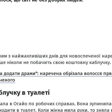
ним з найжахливіших днів для новоспеченої наре
ьше ніколи не побачить свою коштовну каблучку.
ла додати драми": наречена обрізала волосся прям
еченого
лучку в туалеті
їхала в Огайо по робочих справах. Вона зупинилас
ходити в туалет. Коли жінка мила руки, то зняла 