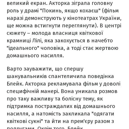
великий екран. Акторка зіграла головну
роль у драмі "Покинь, якщо кохаєш" (фільм
наразі демонструють у кінотеатрах України,
ще можна встигнути переглянути). В центрі
сюжету – молода власниця квіткової
крамниці Лілі, яка закохується в начебто
"ідеального" чоловіка, а тоді стає жертвою
домашнього насилля.
Варто зауважити, що спершу
шанувальників спантеличила поведінка
Блейк. Акторка рекламувала фільм у доволі
специфічній манері. Вона уникала розмов
про таку важливу та болісну тему, як
підтримка постраждалих від домашнього
насилля, а натомість закликала "одягати
квіткові сукні" та йти на прем'єру разом з
подругами. Окрім того, Блейк