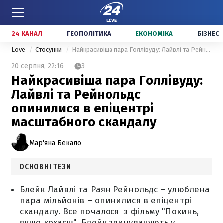
24 КАНАЛ
ГЕОПОЛІТИКА
ЕКОНОМІКА
БІЗНЕС
Love
Стосунки
Найкрасивіша пара Голлівуду: Лайвлі та Рейнольдс опинилися в епіцентрі масштабного скандалу
20 серпня,
22:16
3
Найкрасивіша пара Голлівуду:
Лайвлі та Рейнольдс
опинилися в епіцентрі
масштабного скандалу
Мар'яна Бекало
ОСНОВНІ ТЕЗИ
Блейк Лайвлі та Раян Рейнольдс – улюблена
пара мільйонів – опинилися в епіцентрі
скандалу. Все почалося з фільму "Покинь,
якщо кохаєш". Блейк звинувачують у