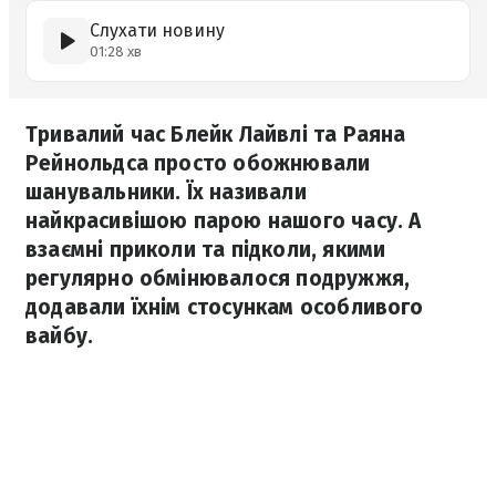
Слухати новину
01:28 хв
Тривалий час Блейк Лайвлі та Раяна
Рейнольдса просто обожнювали
шанувальники. Їх називали
найкрасивішою парою нашого часу. А
взаємні приколи та підколи, якими
регулярно обмінювалося подружжя,
додавали їхнім стосункам особливого
вайбу.