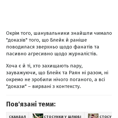
Окрім того, шанувальники знайшли чимало
"доказів" того, що Блейк й раніше
поводилася зверхньо щодо фанатів та
пасивно агресивно щодо журналістів.
Хоча є й ті, хто захищають пару,
зауважуючи, що Блейк та Раян ні разом, ні
окремо не зробили нічого поганого, а всі
"докази" – вирвані з контексту.
Пов'язані теми:
СКАНДАЛ
СТОСУНКИ У ШЛЮБІ
СТОСУНКИ