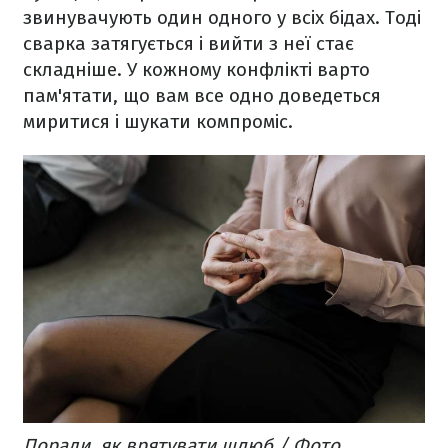
звинувачують один одного у всіх бідах. Тоді
сварка затягується і вийти з неї стає
складніше. У кожному конфлікті варто
пам'ятати, що вам все одно доведеться
миритися і шукати компроміс.
Поради, як врятувати шлюб / Фото