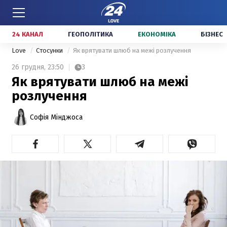
24 КАНАЛ
ГЕОПОЛІТИКА
ЕКОНОМІКА
БІЗНЕС
Love
Стосунки
​Як врятувати шлюб на межі розлучення​
26 грудня,
23:50
3
​Як врятувати шлюб на межі
розлучення​
Софія Мінджоса