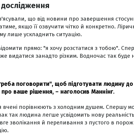
 дослідження
з'ясували, що від новини про завершення стосу
име, якщо її озвучити чітко й конкретно. Ліричн
ему лише ускладнить ситуацію.
домити прямо: "я хочу розстатися з тобою". Спе
е видатися занадто різким. Водночас так буде
 треба поговорити", щоб підготувати людину до
ь про ваше рішення,
– наголосив Маннінг.
я вчені порівнюють з холодним душем. Спершу м
ак так людина легше усвідомить нову реальність
вге зволікання й переливання з пустого в поро
цію.