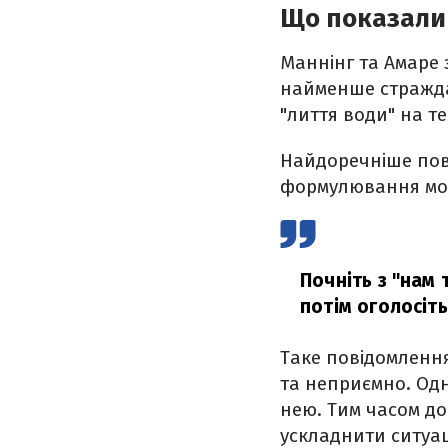
Що показали
Маннінг та Амаре 
найменше страждат
"лиття води" на т
Найдоречніше пові
формулювання мож
Почніть з "нам
потім оголосіт
Таке повідомленн
та неприємно. Одн
нею. Тим часом до
ускладнити ситуа