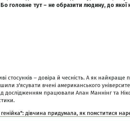
 Бо головне тут – не образити людину, до якої
ві стосунків – довіра й чесність. А як найкраще 
ішили з'ясувати вчені американського університ
 Над дослідженням працювали Алан Маннінг та Нік
стики.
 генійка": дівчина придумала, як помститися наре