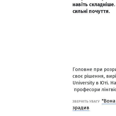
навіть складніше.
сильні почуття.
Головне при розри
своє рішення, вир
University в Юті.
професори лінгві
"Вона
ЗВЕРНІТЬ УВАГУ
зрадив