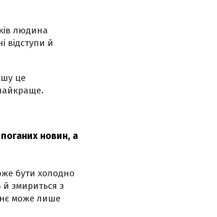
нків людина
і відступи й
ршу це
 найкраще.
 поганих новин, а
оже бути холодно
 й змириться з
жнє може лише