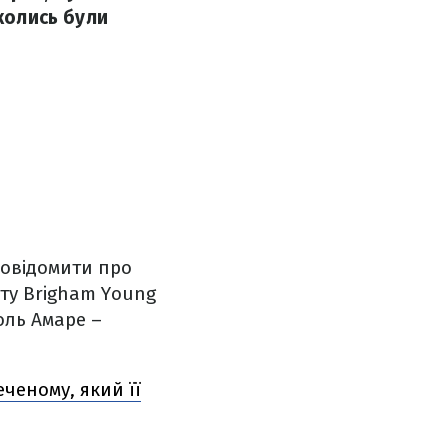
 колись були
повідомити про
ету Brigham Young
оль Амаре –
ченому, який її