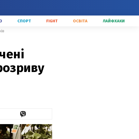
О
СПОРТ
FIGHT
ОСВІТА
ЛАЙФХАКИ
ків
чені
розриву