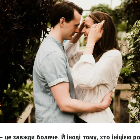
– це завжди боляче. Й іноді тому, хто ініцією р